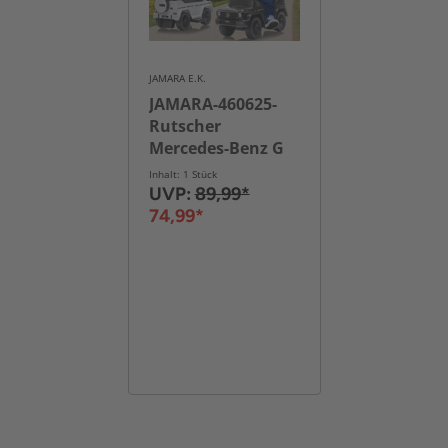
JAMARA E.K.
JAMARA-460625-
Rutscher
Mercedes-Benz G
350 d weiß
Inhalt: 1 Stück
UVP:
89,99*
74,99*