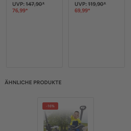
verstellbar Weiß
Zoll Blau
UVP:
147,90*
UVP:
119,90*
76,99*
69,99*
ÄHNLICHE PRODUKTE
-16%