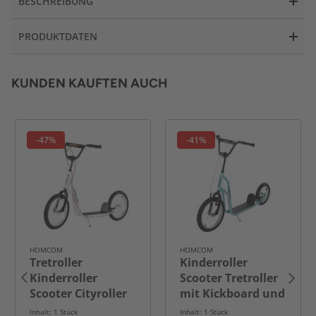
BESCHREIBUNG
PRODUKTDATEN
KUNDEN KAUFTEN AUCH
-47%
-41%
HOMCOM
HOMCOM
Tretroller
Kinderroller
Kinderroller
Scooter Tretroller
Scooter Cityroller
mit Kickboard und
Luftreifen
Luftreifen16/12
Inhalt: 1 Stück
Inhalt: 1 Stück