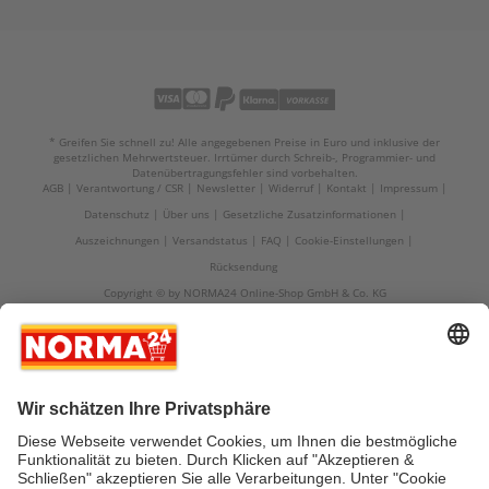
* Greifen Sie schnell zu! Alle angegebenen Preise in Euro und inklusive der
gesetzlichen Mehrwertsteuer. Irrtümer durch Schreib-, Programmier- und
Datenübertragungsfehler sind vorbehalten.
AGB
Verantwortung / CSR
Newsletter
Widerruf
Kontakt
Impressum
Datenschutz
Über uns
Gesetzliche Zusatzinformationen
Auszeichnungen
Versandstatus
FAQ
Cookie-Einstellungen
Rücksendung
Copyright © by NORMA24 Online-Shop GmbH & Co. KG