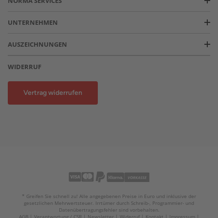
NORMA SERVICES
UNTERNEHMEN
AUSZEICHNUNGEN
WIDERRUF
Vertrag widerrufen
* Greifen Sie schnell zu! Alle angegebenen Preise in Euro und inklusive der
gesetzlichen Mehrwertsteuer. Irrtümer durch Schreib-, Programmier- und
Datenübertragungsfehler sind vorbehalten.
AGB
Verantwortung / CSR
Newsletter
Widerruf
Kontakt
Impressum