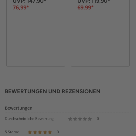
verstellbar Weiß
Zoll Blau
UVP:
147,90*
UVP:
119,90*
76,99*
69,99*
BEWERTUNGEN UND REZENSIONEN
Bewertungen
Durchschnittliche Bewertung
0
5 Sterne
0