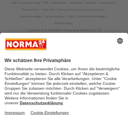
AGB
Verantwortung / CSR
Newsletter
Widerruf
Kontakt
Impressum
Datenschutz
Über uns
Gesetzliche Zusatzinformationen
Auszeichnungen
Versandstatus
FAQ
Cookie-Einstellungen
Rücksendung
Copyright © by NORMA24 Online-Shop GmbH & Co. KG