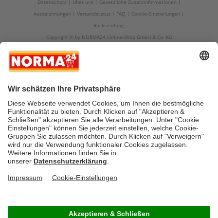
Datenschutz
Über uns
Gesetzliche Zusatzinformationen
Auszeichnungen
Versandstatus
FAQ
Cookie-Einstellungen
Rücksendung
Copyright © by NORMA24 Online-Shop GmbH & Co. KG