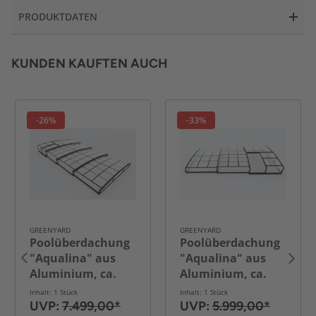
PRODUKTDATEN
KUNDEN KAUFTEN AUCH
-26%
-33%
GREENYARD
GREENYARD
Poolüberdachung
Poolüberdachung
"Aqualina" aus
"Aqualina" aus
Aluminium, ca.
Aluminium, ca.
8,81 x 4,26 x 0,92 m
6,63 x 4,26 x 0,92 m
Inhalt: 1 Stück
Inhalt: 1 Stück
UVP:
7.499,00*
UVP:
5.999,00*