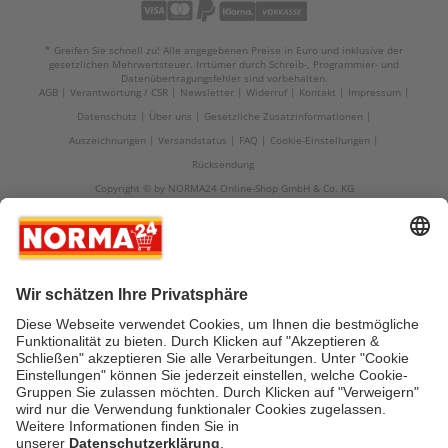
* Greifen Sie schnell zu! Alle angegebenen Preise in Euro und inklusive der
gesetzlichen Mehrwertsteuer. Irrtümer durch Schreib-, Programmier- und
Datenübertragungsfehler sind vorbehalten.
AGB
Verantwortung / CSR
Newsletter
Widerruf
Kontakt
Impressum
Datenschutz
Über uns
Gesetzliche Zusatzinformationen
Auszeichnungen
Versandstatus
FAQ
Cookie-Einstellungen
Rücksendung
Copyright © by NORMA24 Online-Shop GmbH & Co. KG