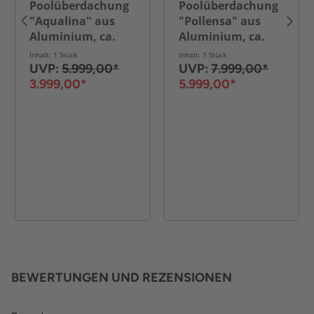
Poolüberdachung
Poolüberdachung
"Aqualina" aus
"Pollensa" aus
Aluminium, ca.
Aluminium, ca.
6,63 x 4,26 x 0,92 m
6,63 x 4,57 x 0,8 m
Inhalt: 1 Stück
Inhalt: 1 Stück
UVP:
5.999,00*
UVP:
7.999,00*
3.999,00*
5.999,00*
BEWERTUNGEN UND REZENSIONEN