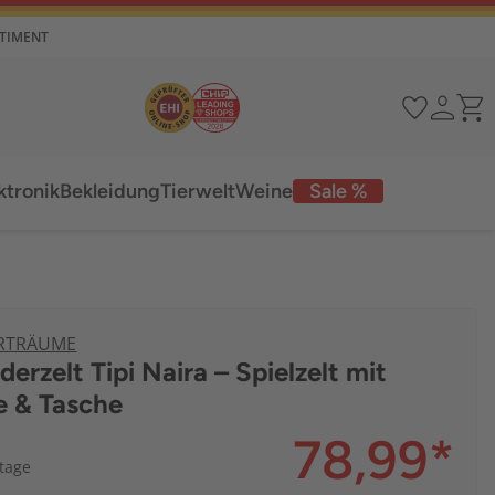
RTIMENT
ktronik
Bekleidung
Tierwelt
Weine
Sale %
ERTRÄUME
derzelt Tipi Naira – Spielzelt mit
 & Tasche
78,99
*
ktage