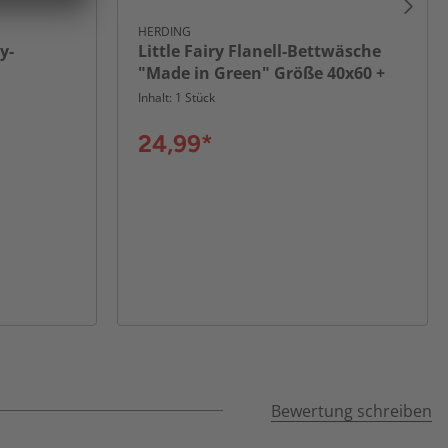
HERDING
y-
Little Fairy Flanell-Bettwäsche
"Made in Green" Größe 40x60 +
100x135 cm
Inhalt: 1 Stück
24,99*
Bewertung schreiben