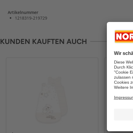
Artikelnummer
1218319-219729
KUNDEN KAUFTEN AUCH