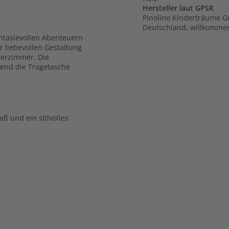
Hersteller laut GPSR
Pinolino Kinderträume G
Deutschland, willkomme
fantasievollen Abenteuern
r liebevollen Gestaltung
derzimmer. Die
rend die Tragetasche
aß und ein stilvolles