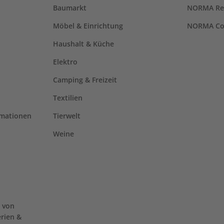
Baumarkt
NORMA Re
Möbel & Einrichtung
NORMA Co
Haushalt & Küche
Elektro
Camping & Freizeit
Textilien
rmationen
Tierwelt
Weine
 von
erien &