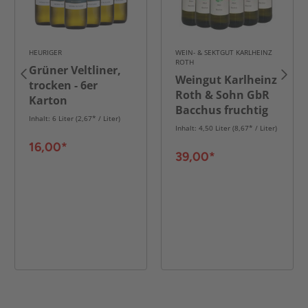
HEURIGER
WEIN- & SEKTGUT KARLHEINZ
ROTH
Grüner Veltliner,
Weingut Karlheinz
trocken - 6er
Roth & Sohn GbR
Karton
Bacchus fruchtig
Inhalt: 6 Liter (2,67* / Liter)
QbA 2025 - 6er
Inhalt: 4,50 Liter (8,67* / Liter)
Karton
16,00*
39,00*