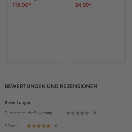
40 x 41 cm - Blau
119,00*
24,99*
BEWERTUNGEN UND REZENSIONEN
Bewertungen
Durchschnittliche Bewertung
0
5 Sterne
0