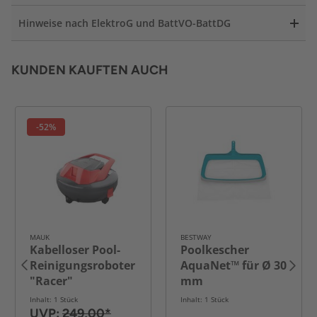
Hinweise nach ElektroG und BattVO-BattDG
KUNDEN KAUFTEN AUCH
-52%
MAUK
BESTWAY
Kabelloser Pool-
Poolkescher
Reinigungsroboter
AquaNet™ für Ø 30
"Racer"
mm
Teleskopstangen
Inhalt: 1 Stück
Inhalt: 1 Stück
aus Netz, ca. 50 x
UVP:
249,00*