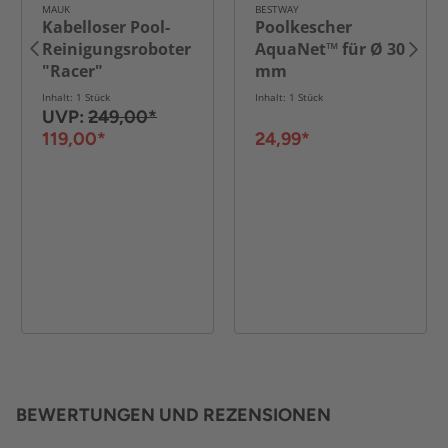
MAUK
BESTWAY
Kabelloser Pool-
Poolkescher
Reinigungsroboter
AquaNet™ für Ø 30
"Racer"
mm
Teleskopstangen
Inhalt: 1 Stück
Inhalt: 1 Stück
aus Netz, ca. 50 x
UVP:
249,00*
40 x 41 cm - Blau
119,00*
24,99*
BEWERTUNGEN UND REZENSIONEN