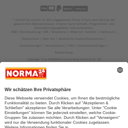
* Greifen Sie schnell zu! Alle angegebenen Preise in Euro und inklusive der
gesetzlichen Mehrwertsteuer. Irrtümer durch Schreib-, Programmier- und
Datenübertragungsfehler sind vorbehalten.
AGB
Verantwortung / CSR
Newsletter
Widerruf
Kontakt
Impressum
Datenschutz
Über uns
Gesetzliche Zusatzinformationen
Auszeichnungen
Versandstatus
FAQ
Cookie-Einstellungen
Rücksendung
Copyright © by NORMA24 Online-Shop GmbH & Co. KG