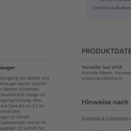
Interline Aufladba
PRODUKTDAT
Sauger
Hersteller laut GPSR
Nathalie Riksen, Hanzew
 Reinigung von Boden und
nriksen@interhiva.nl
bsauger wurde speziell
ner kleinen Schwimm-
reundlichen Design ist
inigungsleistung. Was
Hinweise nach
und Spas bis zu 3,7 m²:
serdichter
auger ist darauf
Rückgabe & Entsorgung vo
D-Ladeanzeige: Immer im
Saugkopf: Erreichen Sie