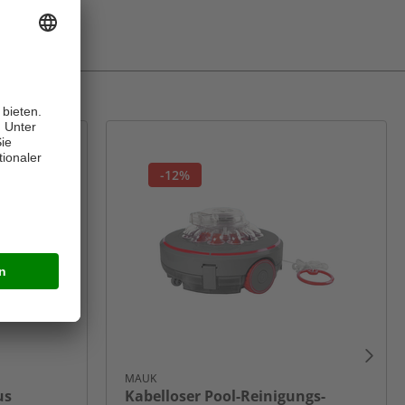
-12%
MAUK
us
Kabelloser Pool-Reinigungs-