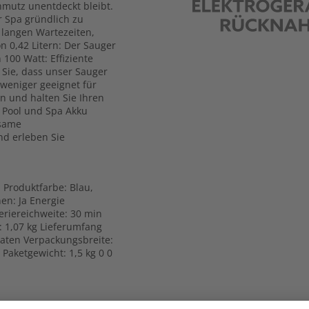
hmutz unentdeckt bleibt.
r Spa gründlich zu
 langen Wartezeiten,
n 0,42 Litern: Der Sauger
100 Watt: Effiziente
 Sie, dass unser Sauger
 weniger geeignet für
n und halten Sie Ihren
e Pool und Spa Akku
hsame
nd erleben Sie
 Produktfarbe: Blau,
nen: Ja Energie
teriereichweite: 30 min
 1,07 kg Lieferumfang
daten Verpackungsbreite:
aketgewicht: 1,5 kg 0 0