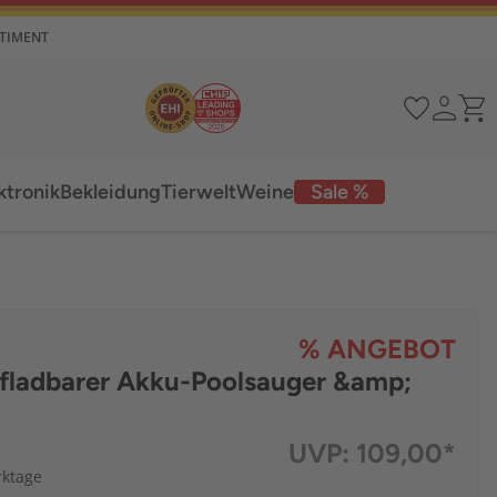
RTIMENT
ktronik
Bekleidung
Tierwelt
Weine
Sale %
% ANGEBOT
ufladbarer Akku-Poolsauger &amp;
UVP:
109,00*
rktage