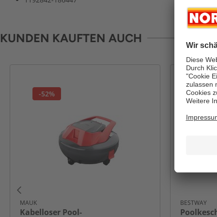
KUNDEN KAUFTEN AUCH
-52%
MAUK
BESTWAY
Kabelloser Pool-
Poolkesc