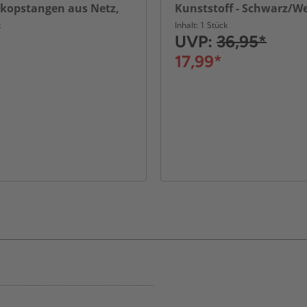
kopstangen aus Netz,
Kunststoff - Schwarz/W
0 x 41 cm - Blau
k
Inhalt: 1 Stück
UVP:
36,95*
17,99*