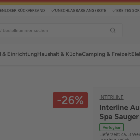
ENLOSER RÜCKVERSAND
UNSCHLAGBARE ANGEBOTE
BREITES SO
 & Einrichtung
Haushalt & Küche
Camping & Freizeit
Ele
-26%
INTERLINE
Interline A
Spa Sauger
Verfügbar
Lieferzeit: ca. 3 We