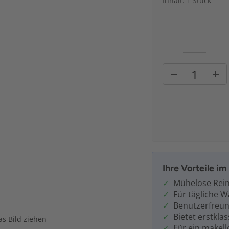
Inhalt: 1 Stück
Ihre Vorteile i
Mühelose Rei
Für tägliche W
Benutzerfreun
Bietet erstkla
s Bild ziehen
Für ein makel