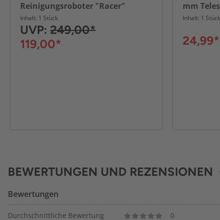
Reinigungsroboter "Racer"
mm Teles
ca. 50 x 4
Inhalt: 1 Stück
Inhalt: 1 Stüc
UVP:
249,00*
24,99*
119,00*
BEWERTUNGEN UND REZENSIONEN
Bewertungen
Durchschnittliche Bewertung
0