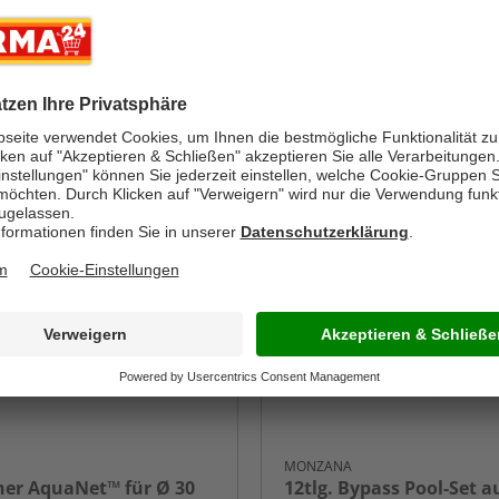
-51%
MONZANA
her AquaNet™ für Ø 30
12tlg. Bypass Pool-Set a