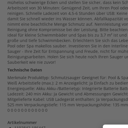
mühelos schwierige Ecken und stellen Sie sicher, dass kein Sc
Arbeitszeit von 30 Minuten: Genügend Zeit, um Ihren Pool ode
reinigen. Schnelle Ladezeit von 4,5-6 Stunden über USB: Keine
damit Sie schnell wieder ins Wasser können. Abfallkapazität vo
nimmt eine beachtliche Menge Schmutz auf. Nennleistung von 
Reinigung ohne Kompromisse bei der Leistung. Bitte beachten
ideal für kleine Schwimmbäder und Spas bis zu 3,7 m² ist und
große und tiefe Schwimmbecken. Erleichtern Sie sich das Lebe
Pool oder Spa makellos sauber. Investieren Sie in den Interlin
Sauger - Ihre Zeit für Entspannung und Freude, nicht für mü
Reinigungsarbeiten. Holen Sie sich heute noch Ihren Sauger u
Sauberkeit wie nie zuvor!
Technische Daten
Merkmale Produkttyp: Schmutzsauger Geeignet für: Pool & Spa
Weiß Arbeitstiefe (max.): 2 m Anzeigelicht: Ja Einfach zu bedie
Energiequelle: Akku Akku-/Batterietyp: Integrierte Batterie Bat
Ladezeit: 240 min Akku: Ja Gewicht und Abmessungen Gewicht:
Mitgelieferte Kabel: USB Ladegerät enthalten: Ja Verpackungs
525 mm Verpackungstiefe: 115 mm Verpackungshöhe: 135 mm P
0 0 0 0 0 0 0 0 0 0 0 0
Artikelnummer
1192842-186447