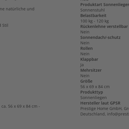
Produktart Sonnenliege
ine natürliche und
Sonnenstuhl
Belastbarkeit
100 kg - 120 kg
 Stil
Rückenlehne verstellbar
Nein
Sonnendach/-schutz
Nein
Rollen
Nein
Klappbar
Ja
Mehrsitzer
Nein
Größe
56 x 69 x 84 cm
Produkttyp
Sonnenliegen
Hersteller laut GPSR
ca. 56 x 69 x 84 cm -
Prestige Home GmbH, Gre
Deutschland, info@pres