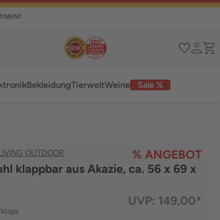
RTIMENT
ktronik
Bekleidung
Tierwelt
Weine
Sale %
 LIVING OUTDOOR
% ANGEBOT
uhl klappbar aus Akazie, ca. 56 x 69 x
UVP:
149,00*
rktage