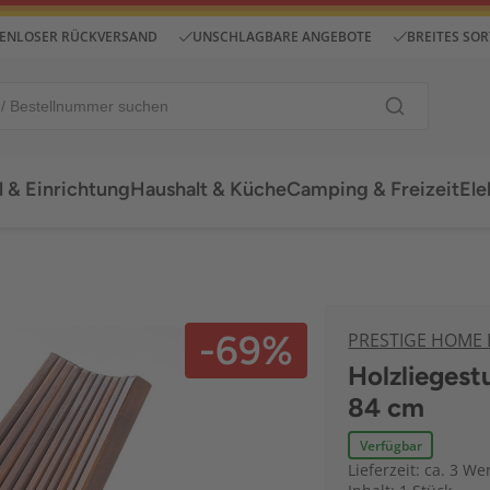
ENLOSER RÜCKVERSAND
UNSCHLAGBARE ANGEBOTE
BREITES SO
 & Einrichtung
Haushalt & Küche
Camping & Freizeit
Ele
-69%
PRESTIGE HOME
Holzliegest
84 cm
Verfügbar
Lieferzeit: ca. 3 We