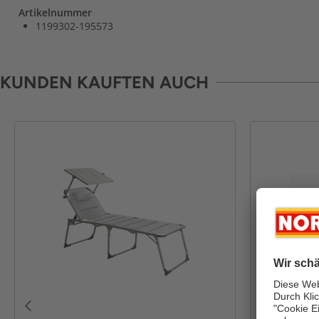
Artikelnummer
1199302-195573
KUNDEN KAUFTEN AUCH