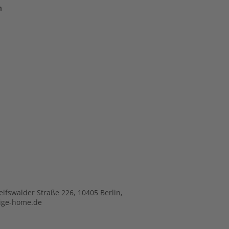
n
ifswalder Straße 226, 10405 Berlin,
tige-home.de