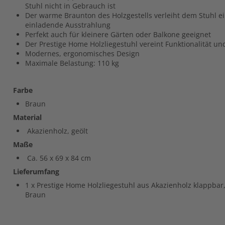
Stuhl nicht in Gebrauch ist
Der warme Braunton des Holzgestells verleiht dem Stuhl e
einladende Ausstrahlung
Perfekt auch für kleinere Gärten oder Balkone geeignet
Der Prestige Home Holzliegestuhl vereint Funktionalität und
Modernes, ergonomisches Design
Maximale Belastung: 110 kg
Farbe
Braun
Material
Akazienholz, geölt
Maße
Ca. 56 x 69 x 84 cm
Lieferumfang
1 x Prestige Home Holzliegestuhl aus Akazienholz klappbar, 
Braun