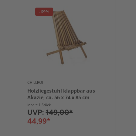
-69%
CHILLROI
Holzliegestuhl klappbar aus
Akazie, ca. 56 x 74 x 85 cm
Inhalt: 1 Stück
UVP:
149,00*
44,99*