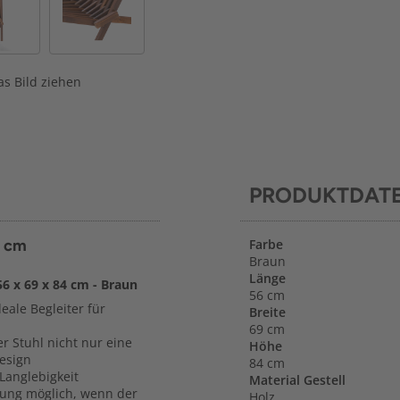
s Bild ziehen
PRODUKTDAT
4 cm
Farbe
Braun
Länge
6 x 69 x 84 cm - Braun
56 cm
eale Begleiter für
Breite
69 cm
r Stuhl nicht nur eine
Höhe
Design
84 cm
 Langlebigkeit
Material Gestell
rung möglich, wenn der
Holz