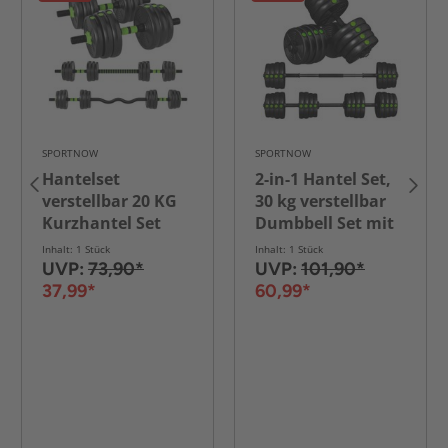
SPORTNOW
SPORTNOW
Hantelset
2-in-1 Hantel Set,
verstellbar 20 KG
30 kg verstellbar
Kurzhantel Set
Dumbbell Set mit
Kurzhanteln
16 Hantelscheiben
Inhalt: 1 Stück
Inhalt: 1 Stück
Langhanteln
Schwarz
UVP:
73,90*
UVP:
101,90*
Hanteln Set
37,99*
60,99*