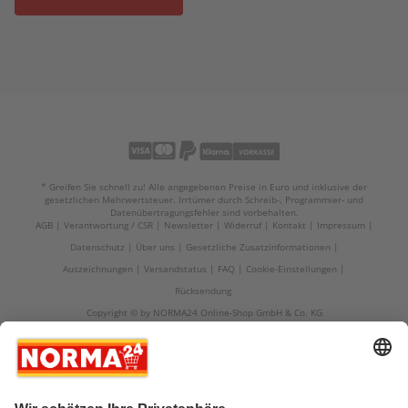
* Greifen Sie schnell zu! Alle angegebenen Preise in Euro und inklusive der
gesetzlichen Mehrwertsteuer. Irrtümer durch Schreib-, Programmier- und
Datenübertragungsfehler sind vorbehalten.
AGB
Verantwortung / CSR
Newsletter
Widerruf
Kontakt
Impressum
Datenschutz
Über uns
Gesetzliche Zusatzinformationen
Auszeichnungen
Versandstatus
FAQ
Cookie-Einstellungen
Rücksendung
Copyright © by NORMA24 Online-Shop GmbH & Co. KG