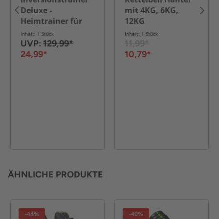
Deluxe -
mit 4KG, 6KG,
Heimtrainer für
12KG
Rücken, Bauch,
Inhalt: 1 Stück
Inhalt: 1 Stück
Rumpf & Beine -
UVP:
129,99*
11,99*
Rot / Schwarz
24,99*
10,79*
ÄHNLICHE PRODUKTE
-48%
-40%