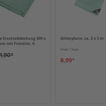
ie Ersatzabdeckung 300 x
Gitterplane, ca. 2 x 3 m
 cm mit Fronttür, 6
eißfest
k
Inhalt: 1 Stück
1,90*
8,99*