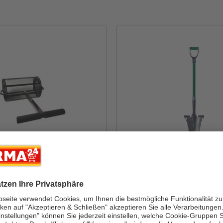
GARDEN
POWERTEC GARDEN
reuer 65L, ca. 40 x 65 x
Wurzelspaten
k
Inhalt: 1 Stück
19,99*