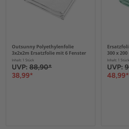
Outsunny Polyethylenfolie
Ersatzfol
3x2x2m Ersatzfolie mit 6 Fenster
300 x 200
für Folientunnel
Fenster r
Inhalt: 1 Stück
Inhalt: 1 Stüc
UVP:
88,90*
UVP:
9
38,99*
48,99*