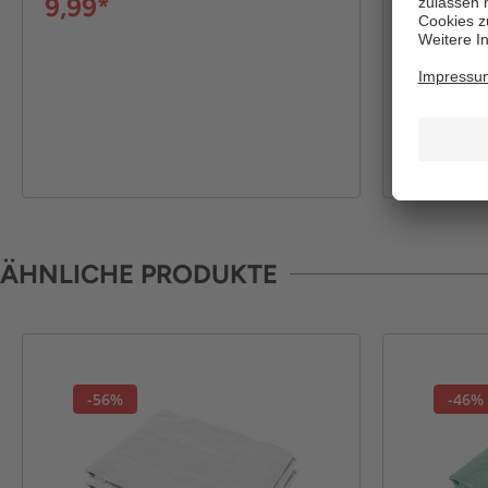
9,99*
ÄHNLICHE PRODUKTE
-56%
-46%