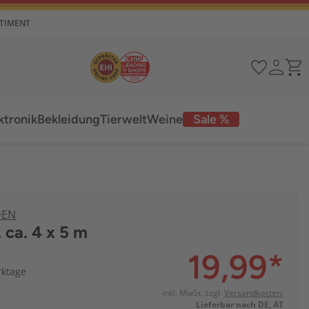
RTIMENT
ktronik
Bekleidung
Tierwelt
Weine
Sale %
DEN
 ca. 4 x 5 m
19,99
*
rktage
inkl. MwSt. zzgl.
Versandkosten:
Lieferbar nach DE, AT