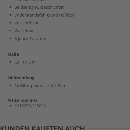
Beidseitig PE-beschichtet
Widerstandsfähig und reißfest
Wasserdicht
Waschbar
3 Jahre Garantie
Maße
Ca. 4 x 5 m
Lieferumfang
1x Gitterplane, ca. 4 x 5 m
Artikelnummer
1215257-215819
KUNDEN KAUFTEN AUCH