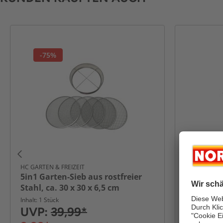
-75%
HC GARTEN & FREIZEIT
POWERTEC 
5in1 Garten-Sieb aus rostfreier
Kompostst
Stahl, ca. 30 x 30 x 6,5 cm
110 cm
Inhalt: 1 Stück
Inhalt: 1 Stüc
UVP:
39,99*
49,99*