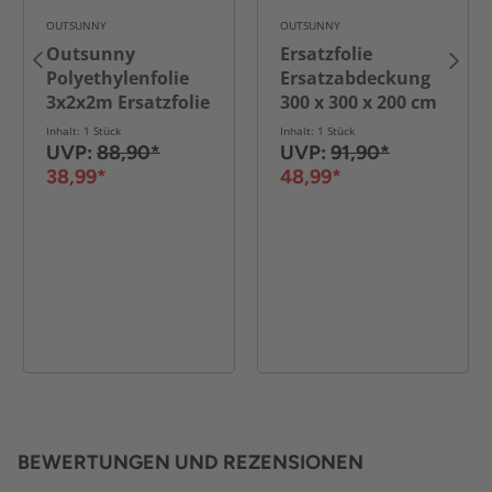
OUTSUNNY
OUTSUNNY
Outsunny
Ersatzfolie
Polyethylenfolie
Ersatzabdeckung
3x2x2m Ersatzfolie
300 x 300 x 200 cm
mit 6 Fenster für
mit Fronttür, 6
Inhalt: 1 Stück
Inhalt: 1 Stück
Folientunnel
Fenster reißfest
UVP:
88,90*
UVP:
91,90*
38,99*
48,99*
BEWERTUNGEN UND REZENSIONEN