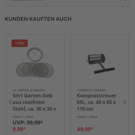
KUNDEN KAUFTEN AUCH
-75%
HC GARTEN & FREIZEIT
POWERTEC GARDEN
5in1 Garten-Sieb
Kompoststreuer
aus rostfreier
65L, ca. 40 x 65 x
Stahl, ca. 30 x 30 x
110 cm
6,5 cm
Inhalt: 1 Stück
Inhalt: 1 Stück
UVP:
39,99*
9,99*
49,99*