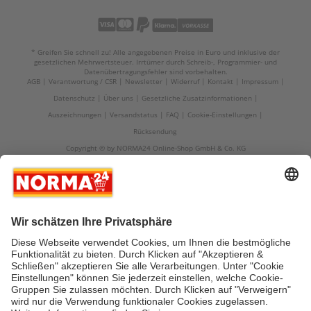
* Greifen Sie schnell zu! Alle angegebenen Preise in Euro und inklusive der
gesetzlichen Mehrwertsteuer. Irrtümer durch Schreib-, Programmier- und
Datenübertragungsfehler sind vorbehalten.
AGB
Verantwortung / CSR
Newsletter
Widerruf
Kontakt
Impressum
Datenschutz
Über uns
Gesetzliche Zusatzinformationen
Auszeichnungen
Versandstatus
FAQ
Cookie-Einstellungen
Rücksendung
Copyright © by NORMA24 Online-Shop GmbH & Co. KG