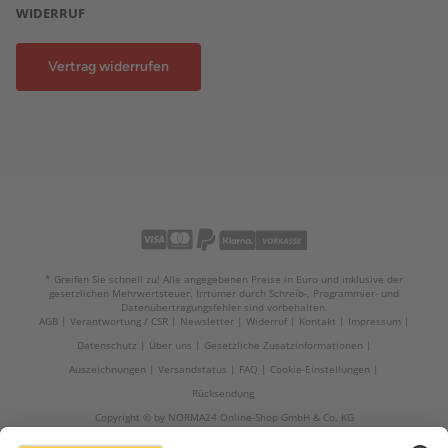
WIDERRUF
Vertrag widerrufen
* Greifen Sie schnell zu! Alle angegebenen Preise in Euro und inklusive der
gesetzlichen Mehrwertsteuer. Irrtümer durch Schreib-, Programmier- und
Datenübertragungsfehler sind vorbehalten.
AGB
Verantwortung / CSR
Newsletter
Widerruf
Kontakt
Impressum
Datenschutz
Über uns
Gesetzliche Zusatzinformationen
Auszeichnungen
Versandstatus
FAQ
Cookie-Einstellungen
Rücksendung
Copyright © by NORMA24 Online-Shop GmbH & Co. KG