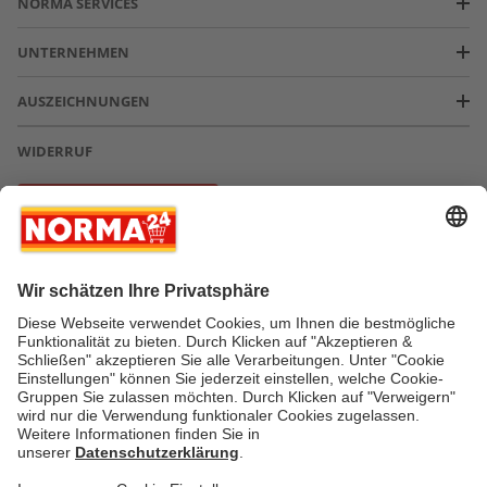
NORMA SERVICES
UNTERNEHMEN
AUSZEICHNUNGEN
WIDERRUF
Vertrag widerrufen
* Greifen Sie schnell zu! Alle angegebenen Preise in Euro und inklusive der
gesetzlichen Mehrwertsteuer. Irrtümer durch Schreib-, Programmier- und
Datenübertragungsfehler sind vorbehalten.
AGB
Verantwortung / CSR
Newsletter
Widerruf
Kontakt
Impressum