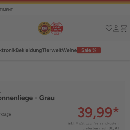
RTIMENT
ktronik
Bekleidung
Tierwelt
Weine
Sale %
E
Sonnenliege - Grau
39,99
*
rktage
inkl. MwSt. zzgl.
Versandkosten:
Lieferbar nach DE, AT