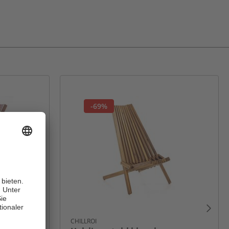
-69%
R
CHILLROI