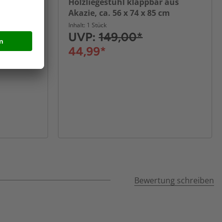
 aus
Holzliegestuhl klappbar aus
cm
Akazie, ca. 56 x 74 x 85 cm
Inhalt: 1 Stück
UVP:
149,00*
44,99*
Bewertung schreiben