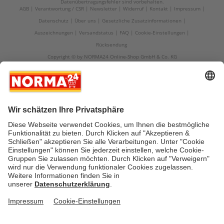
Datenübertragungsfehler sind vorbehalten.
AGB
Verantwortung / CSR
Newsletter
Widerruf
Kontakt
Impressum
Datenschutz
Über uns
Gesetzliche Zusatzinformationen
Auszeichnungen
Versandstatus
FAQ
Cookie-Einstellungen
Rücksendung
Copyright © by NORMA24 Online-Shop GmbH & Co. KG