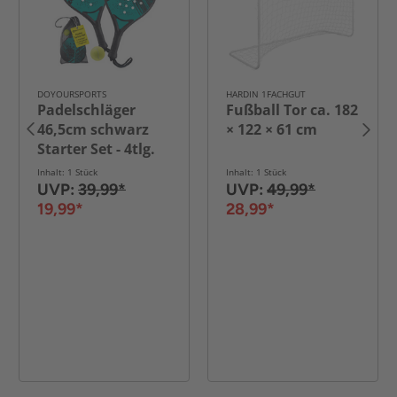
DOYOURSPORTS
HARDIN 1FACHGUT
Padelschläger
Fußball Tor ca. 182
46,5cm schwarz
× 122 × 61 cm
Starter Set - 4tlg.
Inhalt: 1 Stück
Inhalt: 1 Stück
UVP:
39,99*
UVP:
49,99*
19,99*
28,99*