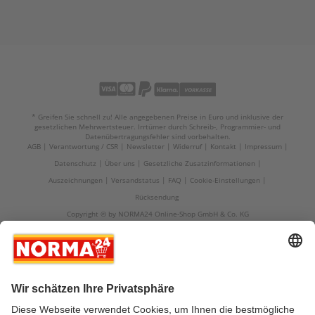
* Greifen Sie schnell zu! Alle angegebenen Preise in Euro und inklusive der
gesetzlichen Mehrwertsteuer. Irrtümer durch Schreib-, Programmier- und
Datenübertragungsfehler sind vorbehalten.
AGB
Verantwortung / CSR
Newsletter
Widerruf
Kontakt
Impressum
Datenschutz
Über uns
Gesetzliche Zusatzinformationen
Auszeichnungen
Versandstatus
FAQ
Cookie-Einstellungen
Rücksendung
Copyright © by NORMA24 Online-Shop GmbH & Co. KG