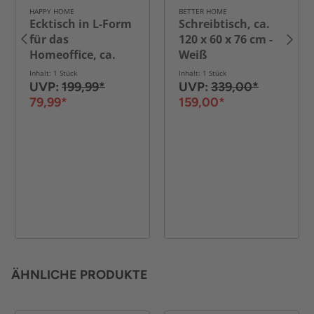
HAPPY HOME
BETTER HOME
Ecktisch in L-Form
Schreibtisch, ca.
für das
120 x 60 x 76 cm -
Homeoffice, ca.
Weiß
120 x 120 x 76 cm –
Inhalt: 1 Stück
Inhalt: 1 Stück
Schwarz
UVP:
199,99*
UVP:
339,00*
79,99*
159,00*
ÄHNLICHE PRODUKTE