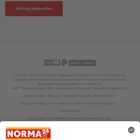
Vertrag widerrufen
* Greifen Sie schnell zu! Alle angegebenen Preise in Euro und inklusive der
gesetzlichen Mehrwertsteuer. Irrtümer durch Schreib-, Programmier- und
Datenübertragungsfehler sind vorbehalten.
AGB
Verantwortung / CSR
Newsletter
Widerruf
Kontakt
Impressum
Datenschutz
Über uns
Gesetzliche Zusatzinformationen
Auszeichnungen
Versandstatus
FAQ
Cookie-Einstellungen
Rücksendung
Copyright © by NORMA24 Online-Shop GmbH & Co. KG