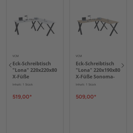
VCM
VCM
Eck-Schreibtisch
Eck-Schreibtisch
"Lona" 220x220x80
"Lona" 220x190x80
X-Füße
X-Füße Sonoma-
Weiß/Schwarz
Eiche/Schwarz
Inhalt: 1 Stück
Inhalt: 1 Stück
519,00*
509,00*