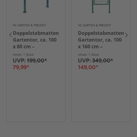
HC GARTEN & FREIZEIT
HC GARTEN & FREIZEIT
Doppelstabmatten
Doppelstabmatten
Gartentor, ca. 100
Gartentor, ca. 100
x 80 cm –
x 160 cm –
Moosgrün
Moosgrün
Inhalt: 1 Stück
Inhalt: 1 Stück
UVP:
199,00*
UVP:
349,00*
79,99*
149,00*