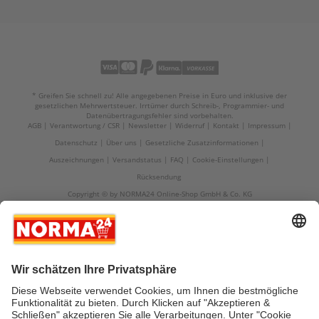
* Greifen Sie schnell zu! Alle angegebenen Preise in Euro und inklusive der
gesetzlichen Mehrwertsteuer. Irrtümer durch Schreib-, Programmier- und
Datenübertragungsfehler sind vorbehalten.
AGB
Verantwortung / CSR
Newsletter
Widerruf
Kontakt
Impressum
Datenschutz
Über uns
Gesetzliche Zusatzinformationen
Auszeichnungen
Versandstatus
FAQ
Cookie-Einstellungen
Rücksendung
Copyright © by NORMA24 Online-Shop GmbH & Co. KG