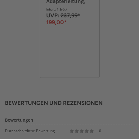
Adapterleitung,
Verlängerungskabel
Inhalt: 1 Stück
und
UVP:
237,99*
Taschenlampe
199,00*
IP44
BEWERTUNGEN UND REZENSIONEN
Bewertungen
Durchschnittliche Bewertung
0