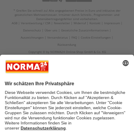
* Greifen Sie schnell zu! Alle angegebenen Preise in Euro und inklusive der
gesetzlichen Mehrwertsteuer. Irrtümer durch Schreib-, Programmier- und
Datenübertragungsfehler sind vorbehalten.
AGB
Verantwortung / CSR
Newsletter
Widerruf
Kontakt
Impressum
Datenschutz
Über uns
Gesetzliche Zusatzinformationen
Auszeichnungen
Versandstatus
FAQ
Cookie-Einstellungen
Rücksendung
Copyright © by NORMA24 Online-Shop GmbH & Co. KG