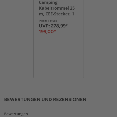
Camping
Kabeltrommel 25
m, CEE-Stecker, 1
CEE-Steckdose, 2
Inhalt: 1 Stück
Steckdosen, USB
UVP:
278,99*
A+C,
199,00*
Spannunganzeige
BEWERTUNGEN UND REZENSIONEN
Bewertungen