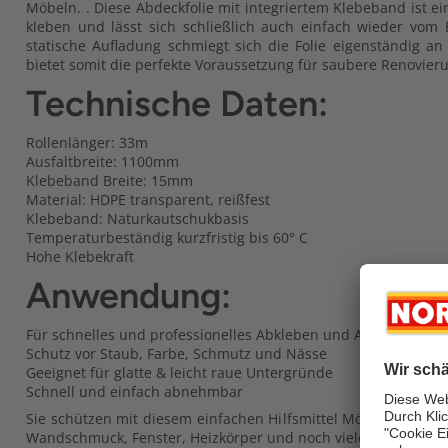
Möbeln. . Diese Abdeckfolie mit integriertem Klebeband ist e
kleben und lässt sich schließlich auch einfach wieder vom
statische Aufladung schmiegt sich die Folie eigenständig 
bietet somit die perfekte Voraussetzung für saubere Renovier
Technische Daten:
Rollenlänger: 33m
Ausfaltbreite: 1100mm
Klebeband Breite: 15mm
Material: HDPE transparent, reißfest
Klebeband: Naturkautschukbasis
Temperaturbeständig kurzfristig bis 60° C
Hohe Klebekraft
Anwendung:
Für schnelles und professionelles Abkleben und Abdecken im
Schutz vor Staub, Farbe, Schmutz und Nässe
Geeignet für glatte & leicht raue Untergründe
Schnell und einfach abnehmbar
Sie schützen mit diesem einfachen Hilfsmittel Möbel und Einri
Wandschmuck, Fenster, Heizkörper und noch vieles mehr. Dabe