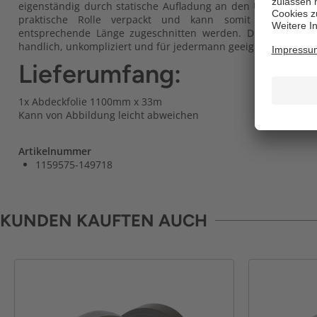
eigenständig durch statische Aufladung an den Untergrund an
praktische Rolle verpackt und kann somit einfach au
entsprechende Länge zugeschnitten werden. Die Handhab
handlich, unkompliziert und für jedermann geeignet.
Lieferumfang:
1x Abdeckfolie 1100mm x 33m
Kann von Abbildung leicht abweichen
Artikelnummer
1159575-149718
KUNDEN KAUFTEN AUCH