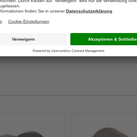
. Die Schutzfolie ist als
fgefaltet und auf die
ung ist demensprechend