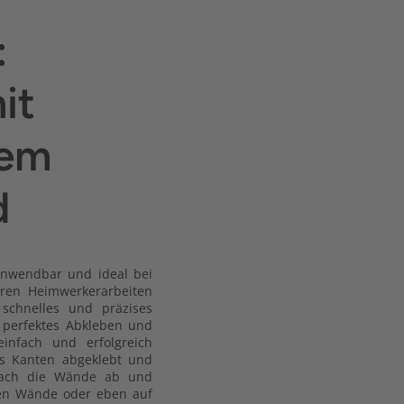
:
it
dem
d
 anwendbar und ideal bei
eren Heimwerkerarbeiten
 schnelles und präzises
 perfektes Abkleben und
nfach und erfolgreich
ss Kanten abgeklebt und
nfach die Wände ab und
igen Wände oder eben auf