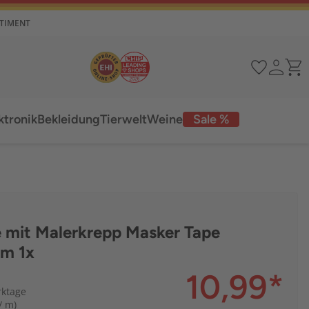
RTIMENT
ktronik
Bekleidung
Tierwelt
Weine
Sale %
e mit Malerkrepp Masker Tape
m 1x
10,99
*
rktage
/ m)