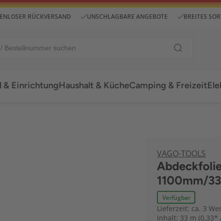
ENLOSER RÜCKVERSAND
UNSCHLAGBARE ANGEBOTE
BREITES SO
 & Einrichtung
Haushalt & Küche
Camping & Freizeit
Ele
VAGO-TOOLS
Abdeckfoli
1100mm/33
Verfügbar
Lieferzeit: ca. 3 We
Inhalt: 33 m (0,33* 