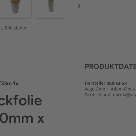
s Bild ziehen
PRODUKTDAT
/33m 1x
Hersteller laut GPSR
Vago GmbH, Adam-Opel-S
ckfolie
Deutschland, norma@vag
00mm x