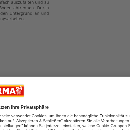
infach auszufalten und zu
 Boden abtrennen. Durch
an den Untergrund an und
ungsarbeiten.
 Innenbereich
chtung, Pflanzen, Bilder,
i schmiegt sich die Folie