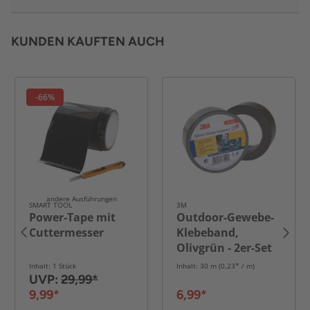
KUNDEN KAUFTEN AUCH
-66%
andere Ausführungen
SMART TOOL
3M
Power-Tape mit
Outdoor-Gewebe-
Cuttermesser
Klebeband,
Olivgrün - 2er-Set
Inhalt: 1 Stück
Inhalt: 30 m (0,23* / m)
UVP:
29,99*
9,99*
6,99*