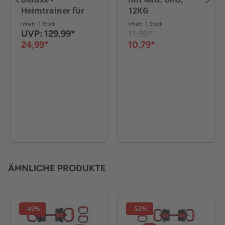
Heimtrainer für
12KG
Rücken, Bauch,
Inhalt: 1 Stück
Inhalt: 1 Stück
Rumpf & Beine -
UVP:
129,99*
11,99*
Rot / Schwarz
24,99*
10,79*
ÄHNLICHE PRODUKTE
-49%
-52%