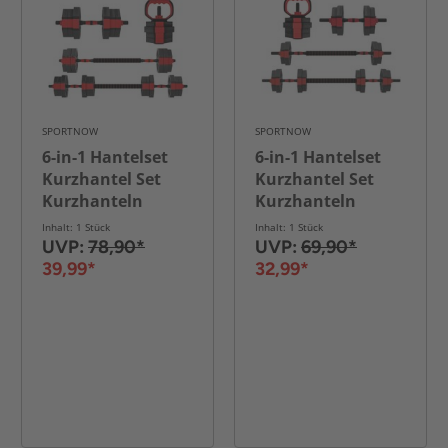
SPORTNOW
SPORTNOW
6-in-1 Hantelset
6-in-1 Hantelset
Kurzhantel Set
Kurzhantel Set
Kurzhanteln
Kurzhanteln
Langhanteln
Langhanteln
Inhalt: 1 Stück
Inhalt: 1 Stück
verstellbar 20 KG
verstellbar 15 KG
UVP:
78,90*
UVP:
69,90*
39,99*
32,99*