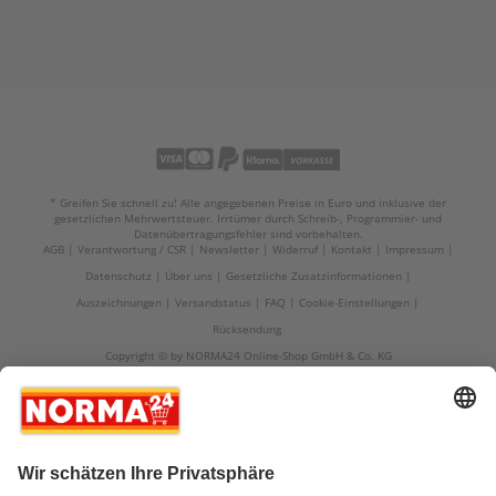
* Greifen Sie schnell zu! Alle angegebenen Preise in Euro und inklusive der
gesetzlichen Mehrwertsteuer. Irrtümer durch Schreib-, Programmier- und
Datenübertragungsfehler sind vorbehalten.
AGB
Verantwortung / CSR
Newsletter
Widerruf
Kontakt
Impressum
Datenschutz
Über uns
Gesetzliche Zusatzinformationen
Auszeichnungen
Versandstatus
FAQ
Cookie-Einstellungen
Rücksendung
Copyright © by NORMA24 Online-Shop GmbH & Co. KG