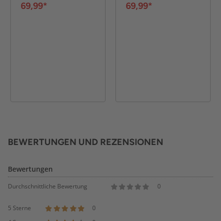
48 cm - Grau
48 cm - Schwarz
69,99*
69,99*
BEWERTUNGEN UND REZENSIONEN
Bewertungen
Durchschnittliche Bewertung
0
5 Sterne
0