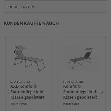
PRODUKTDATEN
KUNDEN KAUFTEN AUCH
SOLAX-SUNSHINE
SOLAX-SUNSHINE
XXL-Komfort-
Komfort-
Sonnenliege inkl.
Sonnenliege inkl.
Kissen gepolstert
Kissen gepolstert
aus Aluminium,
aus Aluminium,
Inhalt: 1 Stück
Inhalt: 1 Stück
ca. 193 x 67 x
ca. 203 x 67,5 x