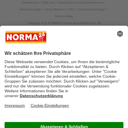
Datenschutz
Über uns
Gesetzliche Zusatzinformationen
Auszeichnungen
Versandstatus
FAQ
Cookie-Einstellungen
Rücksendung
Copyright © by NORMA24 Online-Shop GmbH & Co. KG