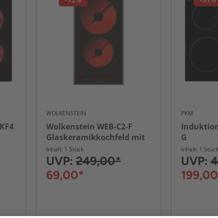
WOLKENSTEIN
PKM
 KF4
Wolkenstein WEB-C2-F
Induktio
Glaskeramikkochfeld mit
G
Aluminiumrahmen
Inhalt: 1 Stück
Inhalt: 1 Stüc
UVP:
249,00*
UVP:
4
69,00*
199,00