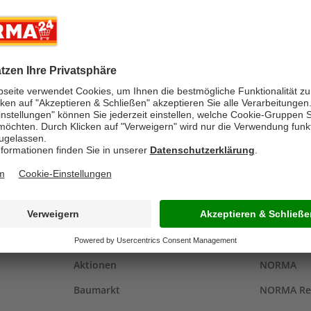
UND KOCHSTEL
PRODUKTWELT
NORMA 
Aktionen
NORMA
Baumarkt
NORMA Re