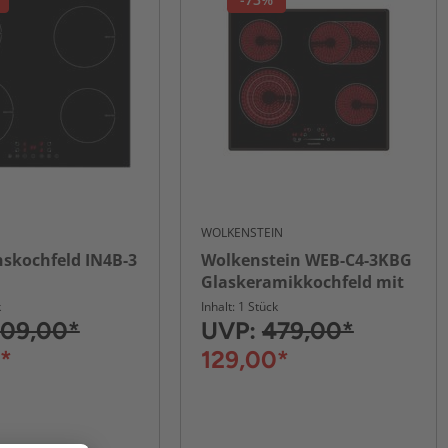
WOLKENSTEIN
nskochfeld IN4B-3
Wolkenstein WEB-C4-3KBG
Glaskeramikkochfeld mit
Aluminiumrahmen
k
Inhalt: 1 Stück
09,00*
UVP:
479,00*
*
129,00*