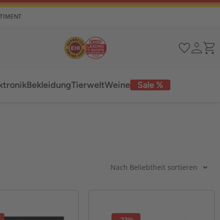
RTIMENT
ktronik
Bekleidung
Tierwelt
Weine
Sale %
Nach Beliebtheit sortieren
-73%