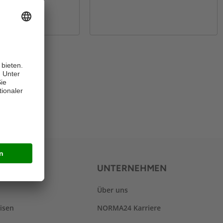
LEN
SERVICES
UNTERNEHMEN
Über uns
isen
NORMA24 Karriere