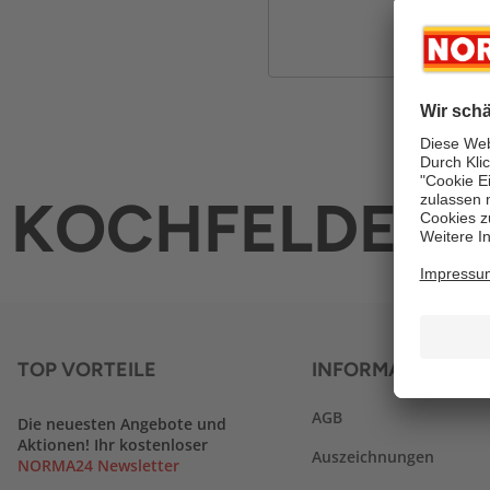
KOCHFELDER 
TOP VORTEILE
INFORMATIONEN
AGB
Die neuesten Angebote und
Aktionen! Ihr kostenloser
Auszeichnungen
NORMA24 Newsletter