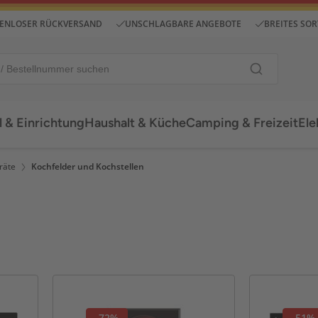
ENLOSER RÜCKVERSAND
UNSCHLAGBARE ANGEBOTE
BREITES SO
 & Einrichtung
Haushalt & Küche
Camping & Freizeit
Ele
räte
Kochfelder und Kochstellen
-72%
-51%