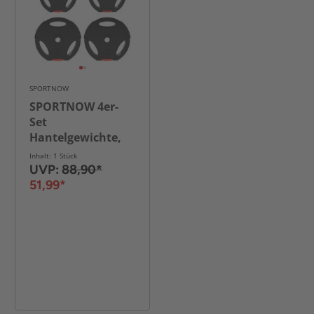
SPORTNOW
SPORTNOW 4er-
Set
Hantelgewichte,
Hantelscheiben-
Inhalt: 1 Stück
Set
UVP:
88,90*
51,99*