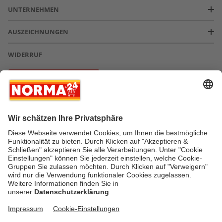
UNTERNEHMEN
AUSZEICHNUNGEN
WIDERRUF
Vertrag widerrufen
* Greifen Sie schnell zu! Alle angegebenen Preise in Euro und inklusive der
gesetzlichen Mehrwertsteuer. Irrtümer durch Schreib-, Programmier- und
Datenübertragungsfehler sind vorbehalten.
AGB
Verantwortung / CSR
Newsletter
Widerruf
Kontakt
Impressum
Datenschutz
Über uns
Gesetzliche Zusatzinformationen