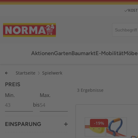
KOST
Aktionen
Garten
Baumarkt
E-Mobilität
Möbel
Startseite
Spielwerk
PREIS
3 Ergebnisse
Min.
Max.
bis
-19%
EINSPARUNG