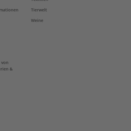
rmationen
Tierwelt
Weine
 von
erien &