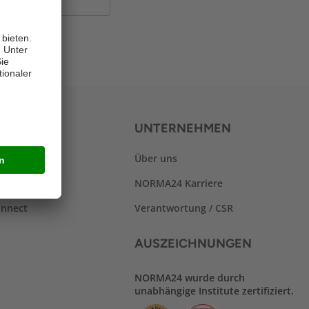
SERVICES
UNTERNEHMEN
Über uns
isen
NORMA24 Karriere
nnect
Verantwortung / CSR
AUSZEICHNUNGEN
NORMA24 wurde durch
unabhängige Institute zertifiziert.