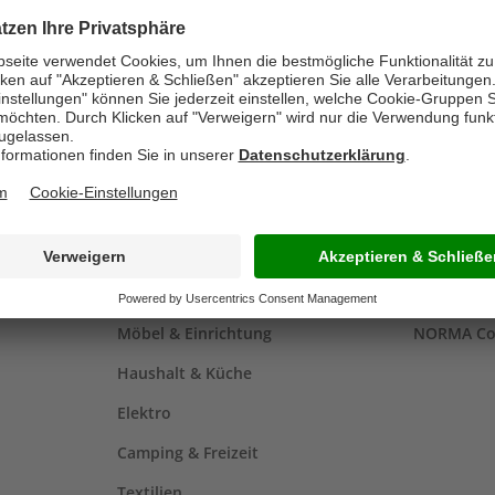
PRODUKTWELT
NORMA 
Aktionen
NORMA
Baumarkt
NORMA Re
Möbel & Einrichtung
NORMA Co
Haushalt & Küche
Elektro
Camping & Freizeit
Textilien