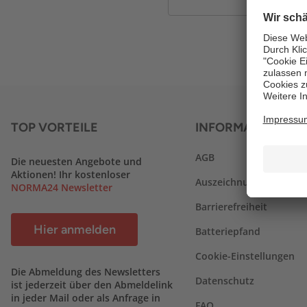
TOP VORTEILE
INFORMATIONEN
AGB
Die neuesten Angebote und
Aktionen! Ihr kostenloser
Auszeichnungen
NORMA24 Newsletter
Barrierefreiheit
Hier anmelden
Batteriepfand
Cookie-Einstellungen
Die Abmeldung des Newsletters
Datenschutz
ist jederzeit über den Abmeldelink
in jeder Mail oder als Anfrage in
FAQ