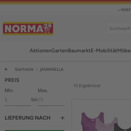
KOST
Aktionen
Garten
Baumarkt
E-Mobilität
Möbel
Startseite
JASMINELLA
PREIS
10 Ergebnisse
Min.
Max.
bis
LIEFERUNG NACH