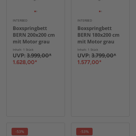
INTERBED
INTERBED
Boxspringbett
Boxspringbett
BERN 200x200 cm
BERN 180x200 cm
mit Motor grau
mit Motor grau
Coral 75
Coral 75
Inhalt: 1 Stück
Inhalt: 1 Stück
UVP:
3.999,00*
UVP:
3.799,00*
1.628,00*
1.577,00*
-53%
-53%