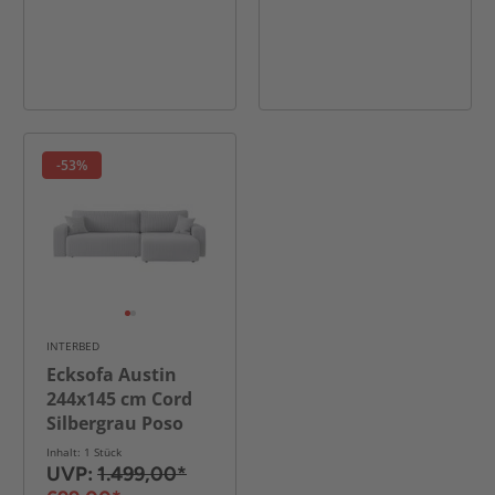
-53%
INTERBED
Ecksofa Austin
244x145 cm Cord
Silbergrau Poso
110
Inhalt: 1 Stück
UVP:
1.499,00*