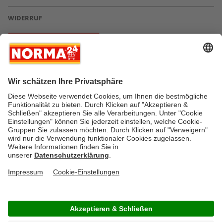
WIDERRUF
Vertrag widerrufen
* Greifen Sie schnell zu! Alle angegebenen Preise in Euro und inklusive der
gesetzlichen Mehrwertsteuer. Irrtümer durch Schreib-, Programmier- und
Datenübertragungsfehler sind vorbehalten.
AGB
Verantwortung / CSR
Newsletter
Widerruf
Kontakt
Impressum
Datenschutz
Über uns
Gesetzliche Zusatzinformationen
Auszeichnungen
Versandstatus
FAQ
Cookie-Einstellungen
Rücksendung
Copyright © by NORMA24 Online-Shop GmbH & Co. KG