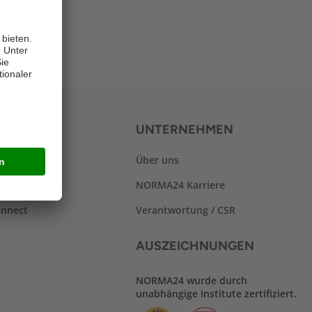
SERVICES
UNTERNEHMEN
Über uns
isen
NORMA24 Karriere
nnect
Verantwortung / CSR
AUSZEICHNUNGEN
NORMA24 wurde durch
unabhängige Institute zertifiziert.