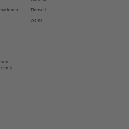
rmationen
Tierwelt
Weine
 von
erien &