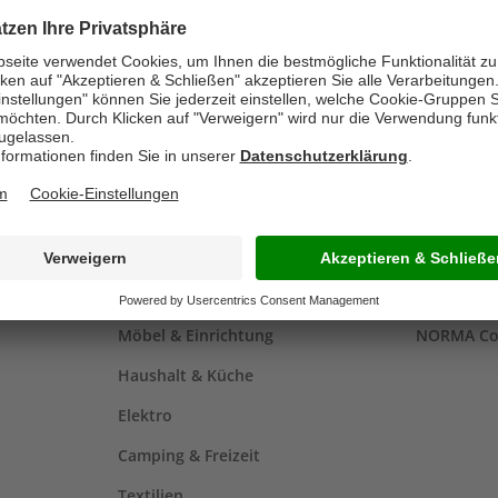
PRODUKTWELT
NORMA 
Aktionen
NORMA
Baumarkt
NORMA Re
Möbel & Einrichtung
NORMA Co
Haushalt & Küche
Elektro
Camping & Freizeit
Textilien