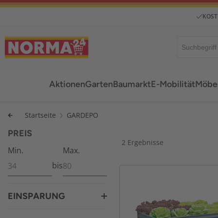
KOST
Aktionen
Garten
Baumarkt
E-Mobilität
Möbel
Startseite
GARDEPO
PREIS
2 Ergebnisse
Min.
Max.
bis
EINSPARUNG