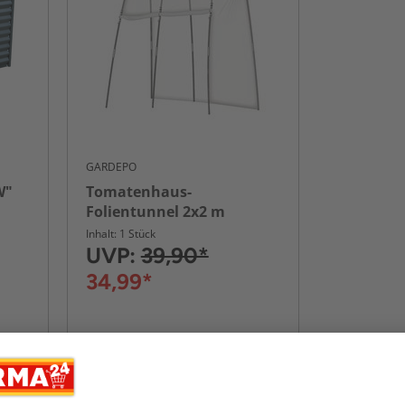
GARDEPO
W"
Tomatenhaus-
Folientunnel 2x2 m
Inhalt: 1 Stück
UVP:
39,90*
34,99*