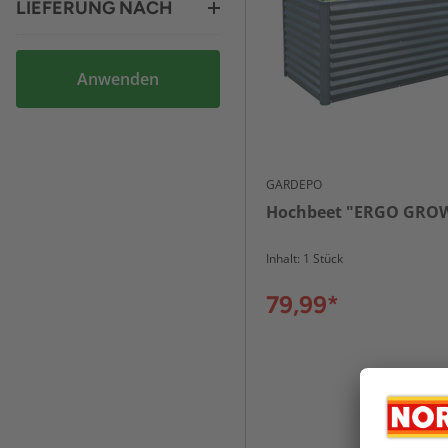
LIEFERUNG NACH
Anwenden
GARDEPO
Hochbeet "ERGO GRO
Inhalt: 1 Stück
79,99*