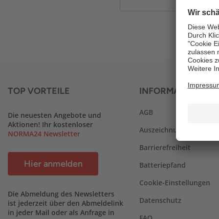
TOP VORTEILE
INFORMATIONEN
AGB
Die neuesten Angebote und
Aktionen! Ihr kostenloser
Auszeichnungen
NORMA24 Newsletter
Barrierefreiheit
Hier anmelden
Batteriepfand
Cookie-Einstellungen
Die Abmeldung des Newsletters
Datenschutz
ist jederzeit über den Abmeldelink
in jeder Mail oder als Anfrage in
FAQ