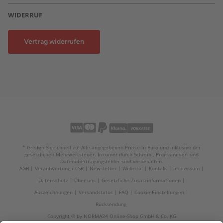
WIDERRUF
Vertrag widerrufen
* Greifen Sie schnell zu! Alle angegebenen Preise in Euro und inklusive der
gesetzlichen Mehrwertsteuer. Irrtümer durch Schreib-, Programmier- und
Datenübertragungsfehler sind vorbehalten.
AGB
Verantwortung / CSR
Newsletter
Widerruf
Kontakt
Impressum
Datenschutz
Über uns
Gesetzliche Zusatzinformationen
Auszeichnungen
Versandstatus
FAQ
Cookie-Einstellungen
Rücksendung
Copyright © by NORMA24 Online-Shop GmbH & Co. KG