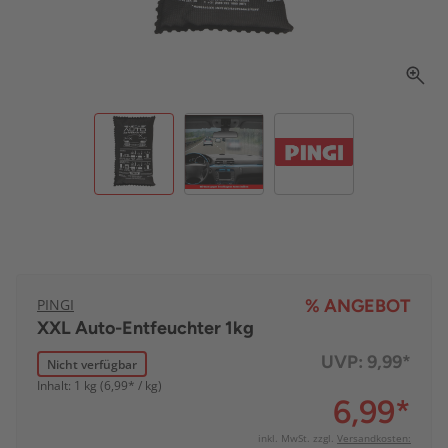
PINGI
% ANGEBOT
XXL Auto-Entfeuchter 1kg
UVP:
9,99*
Nicht verfügbar
Inhalt: 1 kg (6,99* / kg)
6,99
*
inkl. MwSt. zzgl.
Versandkosten: