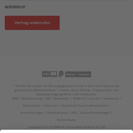
WIDERRUF
Vertrag widerrufen
* Greifen Sie schnell zu! Alle angegebenen Preise in Euro und inklusive der
gesetzlichen Mehrwertsteuer. Irrtümer durch Schreib-, Programmier- und
Datenübertragungsfehler sind vorbehalten.
AGB
Verantwortung / CSR
Newsletter
Widerruf
Kontakt
Impressum
Datenschutz
Über uns
Gesetzliche Zusatzinformationen
Auszeichnungen
Versandstatus
FAQ
Cookie-Einstellungen
Rücksendung
Copyright © by NORMA24 Online-Shop GmbH & Co. KG