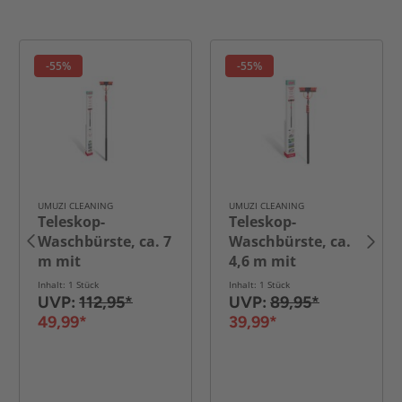
-55%
-55%
UMUZI CLEANING
UMUZI CLEANING
Teleskop-
Teleskop-
Waschbürste, ca. 7
Waschbürste, ca.
m mit
4,6 m mit
Seifendispenser
Seifendispenser
Inhalt: 1 Stück
Inhalt: 1 Stück
UVP:
112,95*
UVP:
89,95*
49,99*
39,99*