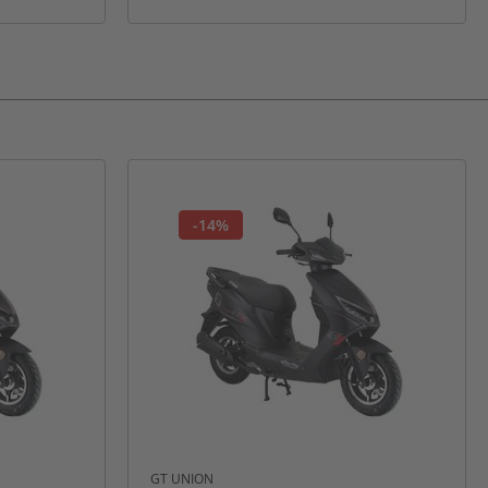
-14%
GT UNION