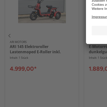
ARI MOTORS
GT UNION
ARI 145 Elektroroller
E-Motorro
Lastenmoped E-Roller inkl.
dunkelgu
Speditionskosten & vor Ort
Case und
Inhalt: 1 Stück
Inhalt: 1 Stüc
Einweisung
4.999,00*
1.889,