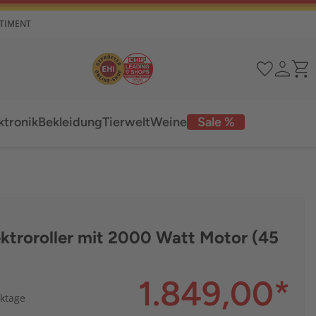
RTIMENT
ktronik
Bekleidung
Tierwelt
Weine
Sale %
ktroroller mit 2000 Watt Motor (45
1.849,00
*
rktage