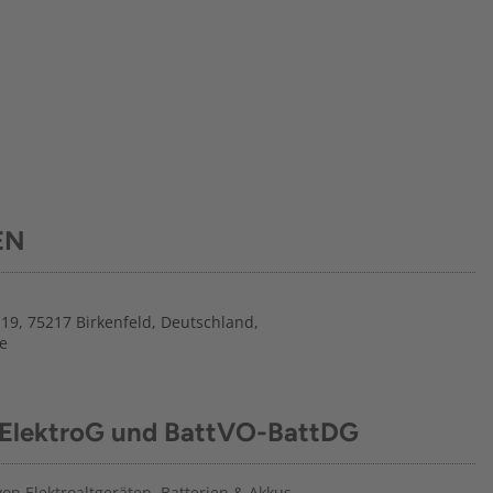
EN
19, 75217 Birkenfeld, Deutschland,
e
 ElektroG und BattVO-BattDG
n Elektroaltgeräten, Batterien & Akkus