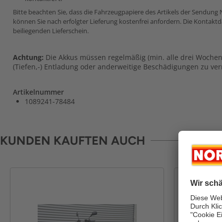
Bitte beachten Sie, dass die Fahrzeugpapiere des Artikels der Sendung 
können Sie nach erfolgter Lieferung kostenfrei anfordern. Die Kontakt
beiliegenden Lieferschein.
Achtung:
Die Akkus müssen regelmäßig (min. alle drei Woche
(Tiefen,-) Entladung oder anderweitige Beschädigungen zu ve
Artikelnummer
1089241-78484
KUNDEN KAUFTEN AUCH