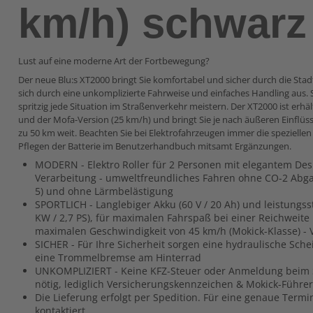
km/h) schwarz
Lust auf eine moderne Art der Fortbewegung?
Der neue Blu:s XT2000 bringt Sie komfortabel und sicher durch die Stad
sich durch eine unkomplizierte Fahrweise und einfaches Handling aus. 
spritzig jede Situation im Straßenverkehr meistern. Der XT2000 ist erhäl
und der Mofa-Version (25 km/h) und bringt Sie je nach äußeren Einflüs
zu 50 km weit. Beachten Sie bei Elektrofahrzeugen immer die speziell
Pflegen der Batterie im Benutzerhandbuch mitsamt Ergänzungen.
MODERN - Elektro Roller für 2 Personen mit elegantem De
Verarbeitung - umweltfreundliches Fahren ohne CO-2 Abgas
5) und ohne Lärmbelästigung
SPORTLICH - Langlebiger Akku (60 V / 20 Ah) und leistungss
KW / 2,7 PS), für maximalen Fahrspaß bei einer Reichweite
maximalen Geschwindigkeit von 45 km/h (Mokick-Klasse) -
SICHER - Für Ihre Sicherheit sorgen eine hydraulische Sc
eine Trommelbremse am Hinterrad
UNKOMPLIZIERT - Keine KFZ-Steuer oder Anmeldung beim
nötig, lediglich Versicherungskennzeichen & Mokick-Führer
Die Lieferung erfolgt per Spedition. Für eine genaue Ter
kontaktiert.