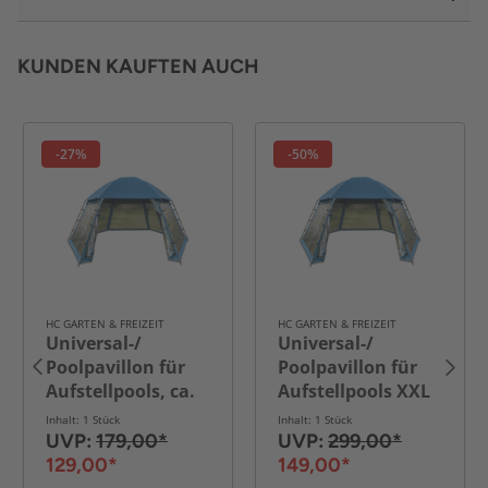
KUNDEN KAUFTEN AUCH
-27%
-50%
HC GARTEN & FREIZEIT
HC GARTEN & FREIZEIT
Universal-/
Universal-/
Poolpavillon für
Poolpavillon für
Aufstellpools, ca.
Aufstellpools XXL
500 x 433 x 250 cm
aus PVC, ca. 600 x
Inhalt: 1 Stück
Inhalt: 1 Stück
520 x 280 cm - Blau
UVP:
179,00*
UVP:
299,00*
129,00*
149,00*