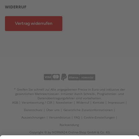
WIDERRUF
Vertrag widerrufen
* Greifen Sie schnell zu! Alle angegebenen Preise in Euro und inklusive der
gesetzlichen Mehrwertsteuer. Irrtümer durch Schreib-, Programmier- und
Datenübertragungsfehler sind vorbehalten.
AGB
Verantwortung / CSR
Newsletter
Widerruf
Kontakt
Impressum
Datenschutz
Über uns
Gesetzliche Zusatzinformationen
Auszeichnungen
Versandstatus
FAQ
Cookie-Einstellungen
Rücksendung
Copyright © by NORMA24 Online-Shop GmbH & Co. KG