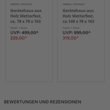
HARDIN 1FACHGUT
HARDIN 1FACHGUT
Gerätehaus aus
Gerätehaus aus
Holz Wetterfest,
Holz Wetterfest,
ca. 78 x 78 x 163
ca.149 x 78 x 163
cm - Natur
cm - Natur
Inhalt: 1 Stück
Inhalt: 1 Stück
UVP:
499,00*
UVP:
599,00*
229,00*
319,00*
BEWERTUNGEN UND REZENSIONEN