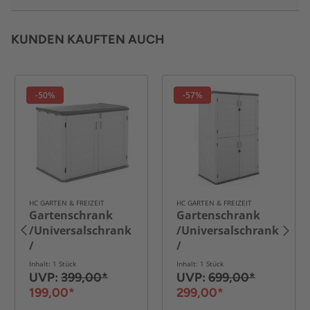
KUNDEN KAUFTEN AUCH
-50%
-57%
HC GARTEN & FREIZEIT
HC GARTEN & FREIZEIT
Gartenschrank
Gartenschrank
/Universalschrank
/Universalschrank
/
/
Aufbewahrungsschrank
Aufbewahrungsschrank
Inhalt: 1 Stück
Inhalt: 1 Stück
,ca.130 x 75 x 100
,ca.130 x 75 x 19
UVP:
399,00*
UVP:
699,00*
cm - Weiß/Grau
0cm - Weiß/Grau
199,00*
299,00*