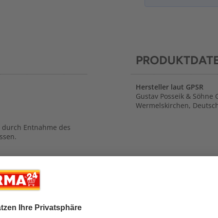
PRODUKTDAT
Hersteller laut GPSR
Gustav Posseik & Söhne 
Wermelskirchen, Deutsc
ng durch Entnahme des
ssen.