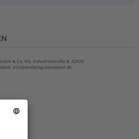
EN
GmbH & Co. KG, Industriestraße 8, 42929
hland, info@einfachgutemoebel.de