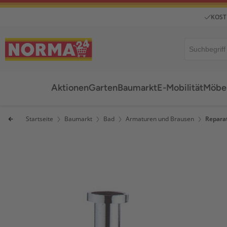
KOST
Aktionen
Garten
Baumarkt
E-Mobilität
Möbel
Startseite
Baumarkt
Bad
Armaturen und Brausen
Reparat