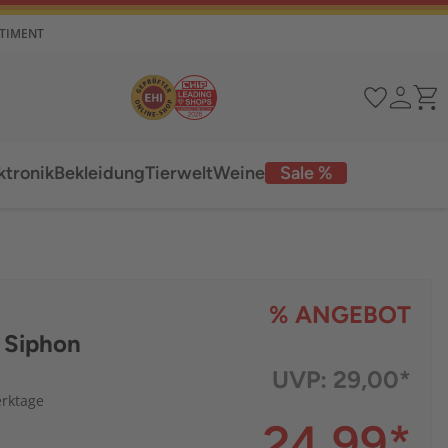
RTIMENT
ktronik
Bekleidung
Tierwelt
Weine
Sale %
% ANGEBOT
 Siphon
UVP:
29,00*
erktage
24,99
*