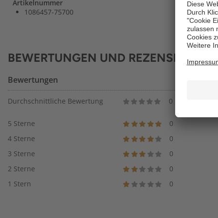
Artikelnummer
1086457-75700
BEWERTUNGEN UND REZENSIONEN
Bewertungen
Durchschnittliche Bewertung
0
5 Sterne
0
4 Sterne
0
3 Sterne
0
2 Sterne
0
1 Stern
0