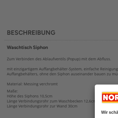
BESCHREIBUNG
Waschtisch Siphon
Zum Verbinden des Ablaufventils (Popup) mit dem Abfluss.
mit einzigartigem Auffangbehälter-System, einfache Reinigu
Auffangbehälters, ohne den Siphon auseinander bauen zu mü
Material: Messing verchromt
Maße:
Höhe des Siphons 10,5cm
Länge Verbindungsrohr zum Waschbecken 12,6cm
Länge Verbindungsrohr zur Wand 30cm