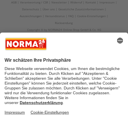
AGB
Verantwortung / CSR
Newsletter
Widerruf
Kontakt
Impressum
Datenschutz
Über uns
Gesetzliche Zusatzinformationen
Auszeichnungen
Versandstatus
FAQ
Cookie-Einstellungen
Rücksendung
Copyright © by NORMA24 Online-Shop GmbH & Co. KG