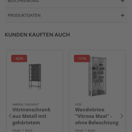
BESCHREIBUNG
PRODUKTDATEN
KUNDEN KAUFTEN AUCH
-62%
-11%
HARDIN 1FACHGUT
VCM
Vitrinenschrank
Wandvitrine
aus Metall mit
"Vitrosa Maxi" -
gehärtetem
ohne Beleuchtung
MORU-Glas und
Weiß
Inhalt: 1 Stück
Inhalt: 1 Stück