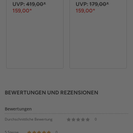
Glas-Seiten, ca.
UVP:
419,00*
UVP:
179,00*
180 x 80 x 40 cm -
159,00*
159,00*
Schwarz
BEWERTUNGEN UND REZENSIONEN
Bewertungen
Durchschnittliche Bewertung
0
5 Sterne
0