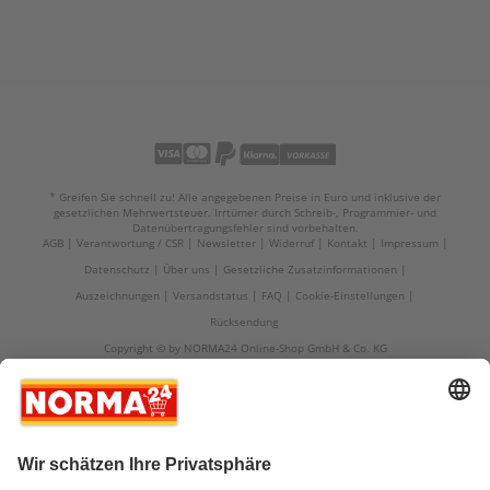
* Greifen Sie schnell zu! Alle angegebenen Preise in Euro und inklusive der
gesetzlichen Mehrwertsteuer. Irrtümer durch Schreib-, Programmier- und
Datenübertragungsfehler sind vorbehalten.
AGB
Verantwortung / CSR
Newsletter
Widerruf
Kontakt
Impressum
Datenschutz
Über uns
Gesetzliche Zusatzinformationen
Auszeichnungen
Versandstatus
FAQ
Cookie-Einstellungen
Rücksendung
Copyright © by NORMA24 Online-Shop GmbH & Co. KG