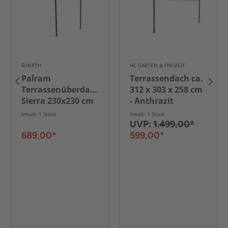
50NRTH
HC GARTEN & FREIZEIT
Palram
Terrassendach ca.
Terrassenüberdachung
312 x 303 x 258 cm
Sierra 230x230 cm
- Anthrazit
grau
Inhalt: 1 Stück
Inhalt: 1 Stück
UVP:
1.499,00*
689,00*
599,00*