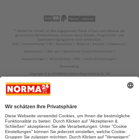
* Greifen Sie schnell zu! Alle angegebenen Preise in Euro und inklusive der
gesetzlichen Mehrwertsteuer. Irrtümer durch Schreib-, Programmier- und
Datenübertragungsfehler sind vorbehalten.
AGB
Verantwortung / CSR
Newsletter
Widerruf
Kontakt
Impressum
Datenschutz
Über uns
Gesetzliche Zusatzinformationen
Auszeichnungen
Versandstatus
FAQ
Cookie-Einstellungen
Rücksendung
Copyright © by NORMA24 Online-Shop GmbH & Co. KG