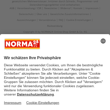
gesetzlichen Mehrwertsteuer. Irrtümer durch Schreib-, Programmier- und
Datenübertragungsfehler sind vorbehalten.
AGB
Verantwortung / CSR
Newsletter
Widerruf
Kontakt
Impressum
Datenschutz
Über uns
Gesetzliche Zusatzinformationen
Auszeichnungen
Versandstatus
FAQ
Cookie-Einstellungen
Rücksendung
Copyright © by NORMA24 Online-Shop GmbH & Co. KG