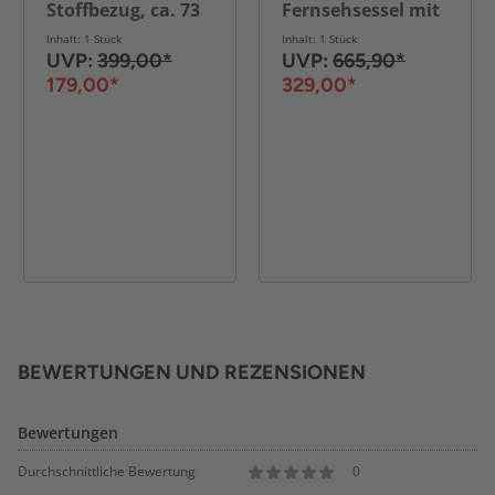
Stoffbezug, ca. 73
Fernsehsessel mit
x 85,5 x 104 cm -
Liegefunktion 8
Inhalt: 1 Stück
Inhalt: 1 Stück
Schwarz
Massagepunkte
UVP:
399,00*
UVP:
665,90*
179,00*
329,00*
BEWERTUNGEN UND REZENSIONEN
Bewertungen
Durchschnittliche Bewertung
0