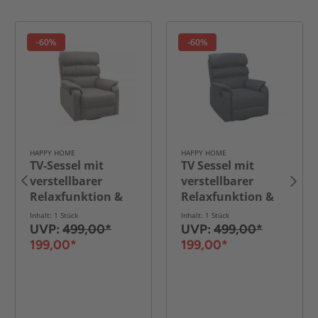
-60%
-60%
HAPPY HOME
HAPPY HOME
TV-Sessel mit
TV Sessel mit
verstellbarer
verstellbarer
Relaxfunktion &
Relaxfunktion &
360° Dreh- und
360°° Dreh- und
Inhalt: 1 Stück
Inhalt: 1 Stück
Schaukelfunktion
Schaukelfunktion
UVP:
499,00*
UVP:
499,00*
- Hellbraun
- Grau
199,00*
199,00*