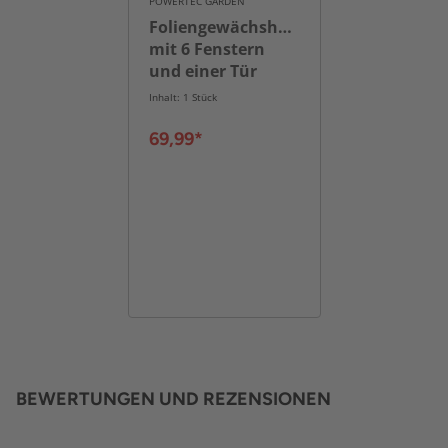
POWERTEC GARDEN
Foliengewächshaus
mit 6 Fenstern
und einer Tür
ca.300 x 200 x 200
Inhalt: 1 Stück
cm
69,99*
BEWERTUNGEN UND REZENSIONEN