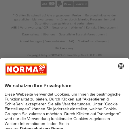
* Greifen Sie schnell zu! Alle angegebenen Preise in Euro und inklusive der
gesetzlichen Mehrwertsteuer. Irrtümer durch Schreib-, Programmier- und
Datenübertragungsfehler sind vorbehalten.
AGB
Verantwortung / CSR
Newsletter
Widerruf
Kontakt
Impressum
Datenschutz
Über uns
Gesetzliche Zusatzinformationen
Auszeichnungen
Versandstatus
FAQ
Cookie-Einstellungen
Rücksendung
Copyright © by NORMA24 Online-Shop GmbH & Co. KG