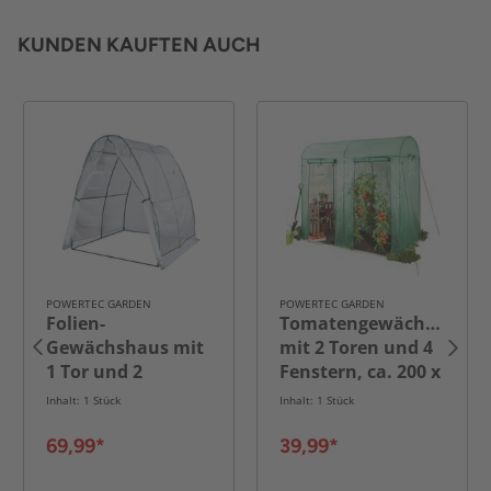
KUNDEN KAUFTEN AUCH
POWERTEC GARDEN
POWERTEC GARDEN
Folien-
Tomatengewächshaus
Gewächshaus mit
mit 2 Toren und 4
1 Tor und 2
Fenstern, ca. 200 x
Fenstern
100 x 150/180 cm -
Inhalt: 1 Stück
Inhalt: 1 Stück
Grün
69,99*
39,99*