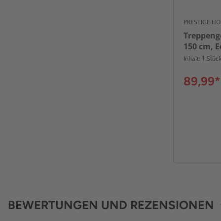
PRESTIGE H
Treppenge
150 cm, E
Querstäb
Inhalt: 1 Stüc
seitliche
89,99*
BEWERTUNGEN UND REZENSIONEN