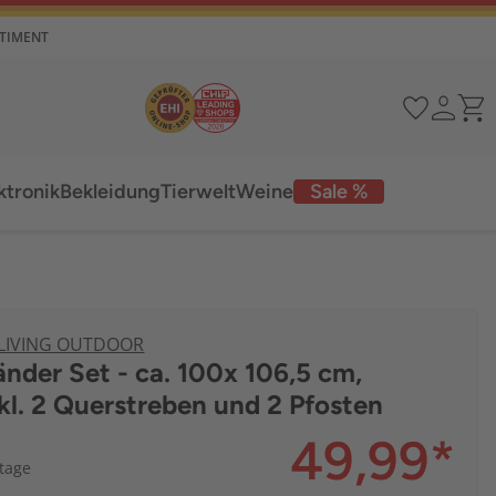
RTIMENT
ktronik
Bekleidung
Tierwelt
Weine
Sale %
 LIVING OUTDOOR
nder Set - ca. 100x 106,5 cm,
nkl. 2 Querstreben und 2 Pfosten
49,99
*
ktage