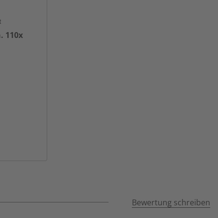
R
. 110x
 seitliche
Bewertung schreiben