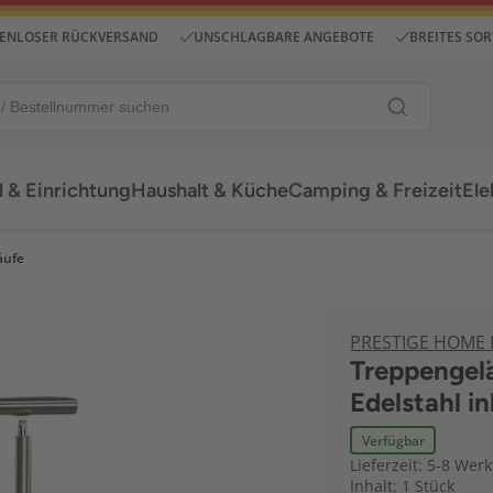
ENLOSER RÜCKVERSAND
UNSCHLAGBARE ANGEBOTE
BREITES SO
 & Einrichtung
Haushalt & Küche
Camping & Freizeit
Ele
äufe
PRESTIGE HOME
Treppengelä
Edelstahl i
Verfügbar
Lieferzeit: 5-8 Wer
Inhalt: 1 Stück