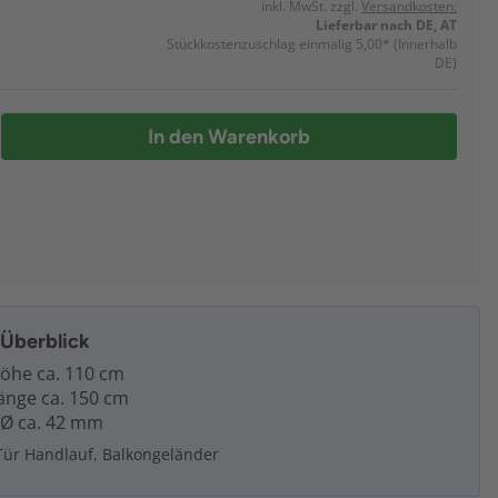
inkl. MwSt. zzgl.
Versandkosten:
Lieferbar nach DE, AT
Stückkostenzuschlag einmalig 5,00*
(Innerhalb
DE)
In den Warenkorb
m Überblick
öhe ca. 110 cm
änge ca. 150 cm
 Ø ca. 42 mm
Tür Handlauf, Balkongeländer