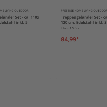
OME LIVING OUTDOOR
PRESTIGE HOME LIVING OUTDOO
länder Set - ca. 110x
Treppengeländer Set - ca
delstahl inkl. 5
120 cm, Edelstahl inkl. 3
en und 2 Pfosten
Querstäbe und 2 Pfosten
k
Inhalt: 1 Stück
 Montage
Montage
84,99*