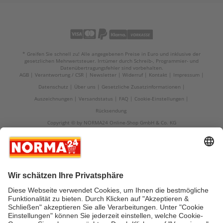
* Greifen Sie schnell zu! Alle angegebenen Preise in Euro und inklusive der
gesetzlichen Mehrwertsteuer. Irrtümer durch Schreib-, Programmier- und
Datenübertragungsfehler sind vorbehalten.
AGB
Verantwortung / CSR
Newsletter
Widerruf
Kontakt
Impressum
Datenschutz
Über uns
Gesetzliche Zusatzinformationen
Auszeichnungen
Versandstatus
FAQ
Cookie-Einstellungen
Rücksendung
Copyright © by NORMA24 Online-Shop GmbH & Co. KG