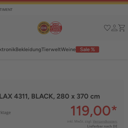
RTIMENT
ktronik
Bekleidung
Tierwelt
Weine
Sale %
ELAX 4311, BLACK, 280 x 370 cm
119,00
*
rktage
inkl. MwSt. zzgl.
Versandkosten:
Lieferbar nach DE