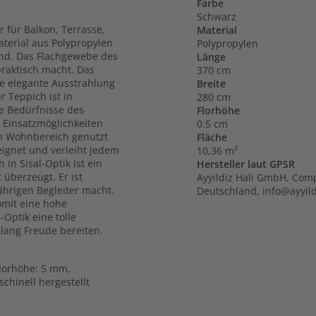
Farbe
Schwarz
r für Balkon, Terrasse,
Material
terial aus Polypropylen
Polypropylen
and. Das Flachgewebe des
Länge
praktisch macht. Das
370 cm
ne elegante Ausstrahlung
Breite
 Teppich ist in
280 cm
e Bedürfnisse des
Florhöhe
 Einsatzmöglichkeiten
0.5 cm
im Wohnbereich genutzt
Fläche
eignet und verleiht jedem
10,36 m²
n Sisal-Optik ist ein
Hersteller laut GPSR
überzeugt. Er ist
Ayyildiz Hali GmbH, Com
ährigen Begleiter macht.
Deutschland, info@ayyild
omit eine hohe
-Optik eine tolle
 lang Freude bereiten.
Florhöhe: 5 mm,
chinell hergestellt