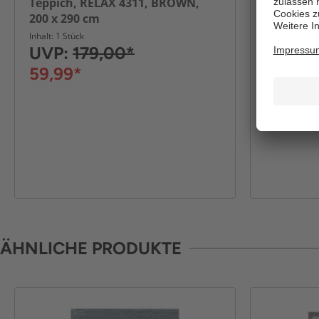
Teppich, RELAX 4311, BROWN,
Teppich,
200 x 290 cm
Inhalt: 1 Stück
Inhalt: 1 Stüc
UVP:
179,00*
UVP:
6
59,99*
34,99*
ÄHNLICHE PRODUKTE