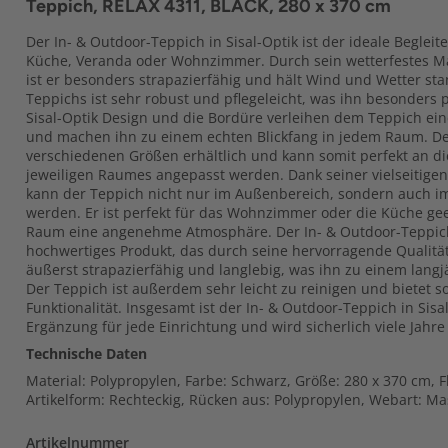
Teppich, RELAX 4311, BLACK, 280 x 370 cm
Der In- & Outdoor-Teppich in Sisal-Optik ist der ideale Begleite
Küche, Veranda oder Wohnzimmer. Durch sein wetterfestes Ma
ist er besonders strapazierfähig und hält Wind und Wetter st
Teppichs ist sehr robust und pflegeleicht, was ihn besonders 
Sisal-Optik Design und die Bordüre verleihen dem Teppich ei
und machen ihn zu einem echten Blickfang in jedem Raum. Der
verschiedenen Größen erhältlich und kann somit perfekt an di
jeweiligen Raumes angepasst werden. Dank seiner vielseitigen
kann der Teppich nicht nur im Außenbereich, sondern auch 
werden. Er ist perfekt für das Wohnzimmer oder die Küche ge
Raum eine angenehme Atmosphäre. Der In- & Outdoor-Teppich i
hochwertiges Produkt, das durch seine hervorragende Qualität 
äußerst strapazierfähig und langlebig, was ihn zu einem langj
Der Teppich ist außerdem sehr leicht zu reinigen und bietet s
Funktionalität. Insgesamt ist der In- & Outdoor-Teppich in Sisal
Ergänzung für jede Einrichtung und wird sicherlich viele Jahre
Technische Daten
Material: Polypropylen, Farbe: Schwarz, Größe: 280 x 370 cm, 
Artikelform: Rechteckig, Rücken aus: Polypropylen, Webart: Mas
Artikelnummer