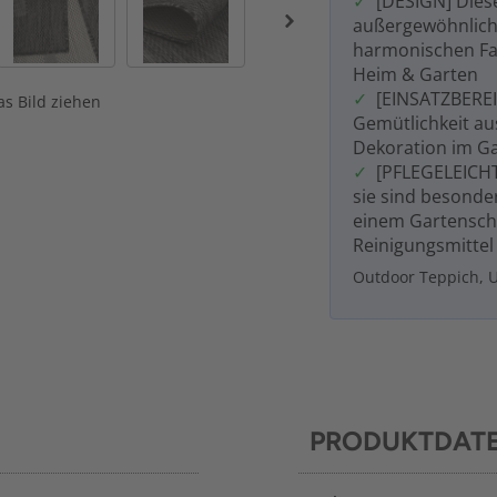
[DESIGN] Dies
außergewöhnliche
harmonischen Fa
Heim & Garten
[EINSATZBEREI
s Bild ziehen
Gemütlichkeit au
Dekoration im Ga
[PFLEGELEICHT
sie sind besonde
einem Gartenschl
Reinigungsmittel 
Outdoor Teppich, U
PRODUKTDAT