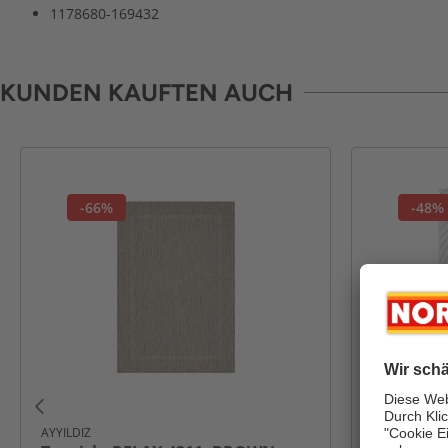
1178680-169432
KUNDEN KAUFTEN AUCH
-66%
-48%
AYYILDIZ
AYYILDIZ