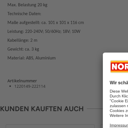
Max. Belastung 20 kg
Technische Daten:
Maße aufgestellt: ca. 101 x 101 x 116 cm
Leistung: 220-240V; 50/60Hz; 18V; 10W
Kabellänge: 2 m
Gewicht: ca. 3 kg
Material: ABS, Aluminium
Artikelnummer
1220149-222114
KUNDEN KAUFTEN AUCH