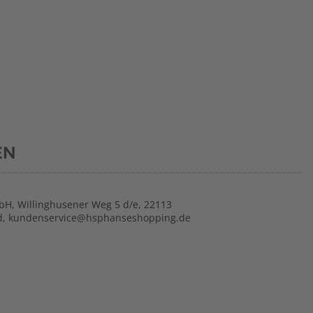
EN
H, Willinghusener Weg 5 d/e, 22113
nd, kundenservice@hsphanseshopping.de