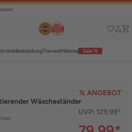
RTIMENT
ktronik
Bekleidung
Tierwelt
Weine
Sale %
% ANGEBOT
otierender Wäscheständer
UVP:
129,99*
rktage
79,99
*