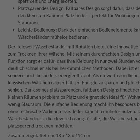
spart Zeit und Energiekosten.
Platzsparendes Design: Faltbares Design sorgt dafür, dass d
den kleinsten Räumen Platz findet – perfekt für Wohnunge
Stauraum.
Leichte Bedienung: Dank der einfachen Bedienelemente ka
Wäscheständer mühelos bedienen.
Der Telewelt Wäscheständer mit Rotation bietet eine innovative
zum Trocknen Ihrer Wäsche. Mit seinem durchdachten Design und 
Funktion sorgt er dafür, dass Ihre Kleidung in nur zwei Stunden vo
deutlich schneller als bei herkömmlichen Methoden. Dabei ist er 
sondern auch besonders energieeffizient. Als umweltfreundliche
klassischen Wäschetrockner hilft er, Energie zu sparen und gleich
senken. Dank seines platzsparenden, faltbaren Designs findet de
kleinen Räumen problemlos Platz und eignet sich ideal für Woh
wenig Stauraum. Die einfache Bedienung macht ihn besonders be
ohne technische Vorkenntnisse. Jeder kann ihn mühelos nutzen. 
Wäscheständer ist die clevere Lösung für alle, die Wäsche schnell
platzsparend trocknen möchten.
Zusammengefaltet nur 18 x 18 x 114 cm