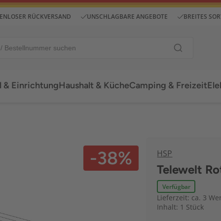
ENLOSER RÜCKVERSAND
UNSCHLAGBARE ANGEBOTE
BREITES SO
 & Einrichtung
Haushalt & Küche
Camping & Freizeit
Ele
-38%
HSP
Telewelt R
Verfügbar
Lieferzeit: ca. 3 We
Inhalt: 1 Stück