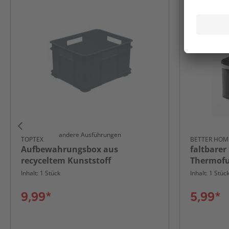
andere Ausführungen
TOPTEX
BETTER HOM
Aufbewahrungsbox aus
faltbarer
recyceltem Kunststoff
Thermofu
Inhalt: 1 Stück
Inhalt: 1 Stüc
9,99*
5,99*