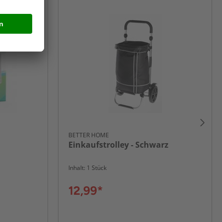
BETTER HOME
Einkaufstrolley - Schwarz
Inhalt: 1 Stück
12,99*