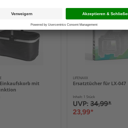
-31%
E
LIFENAXX
 Einkaufskorb mit
Ersatztücher für LX-047
nktion
k
Inhalt: 1 Stück
UVP:
34,99*
23,99*