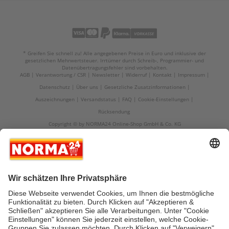
* Greifen Sie schnell zu! Alle angegebenen Preise in Euro und inklusive der
gesetzlichen Mehrwertsteuer. Irrtümer durch Schreib-, Programmier- und
Datenübertragungsfehler sind vorbehalten.
AGB
Verantwortung / CSR
Newsletter
Widerruf
Kontakt
Impressum
Datenschutz
Über uns
Gesetzliche Zusatzinformationen
Auszeichnungen
Versandstatus
FAQ
Cookie-Einstellungen
Rücksendung
Copyright © by NORMA24 Online-Shop GmbH & Co. KG