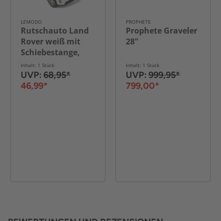
LEMODO
PROPHETE
Rutschauto Land
Prophete Graveler
Rover weiß mit
28"
Schiebestange,
Kinderfahrzeug
Inhalt: 1 Stück
Inhalt: 1 Stück
mit Soundlenkrad
UVP:
68,95*
UVP:
999,95*
46,99*
799,00*